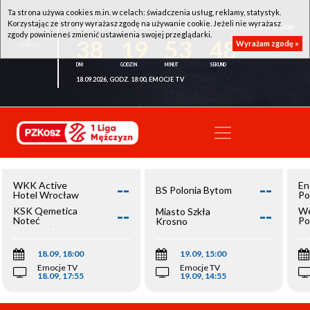
Ta strona używa cookies m.in. w celach: świadczenia usług, reklamy, statystyk.
Korzystając ze strony wyrażasz zgodę na używanie cookie. Jeżeli nie wyrażasz
WKK ACTIVE HOTEL WROCŁAW - KSK QEMETICA NOTEĆ INOWROCŁAW
zgody powinieneś zmienić ustawienia swojej przeglądarki.
38
19
53
48
Wyrażam zgodę »
18.09.2026, GODZ. 18:00, EMOCJE TV
--
--
WKK Active
En
BS Polonia Bytom
Hotel Wrocław
Po
--
--
KSK Qemetica
We
Miasto Szkła
Noteć
Po
Krosno
Inowrocław
Op
18.09, 18:00
19.09, 15:00
Emocje TV
Emocje TV
18.09, 17:55
19.09, 14:55