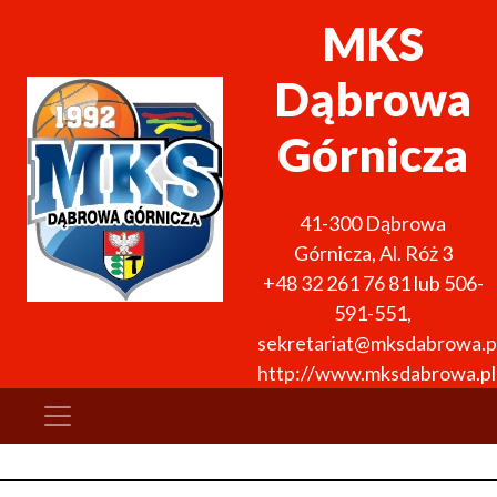
MKS
Dąbrowa
Górnicza
41-300
Dąbrowa
Górnicza
,
Al. Róż 3
+48 32 261 76 81 lub 506-
591-551
,
sekretariat@mksdabrowa.p
http://www.mksdabrowa.pl