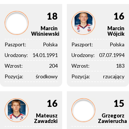
18
16
Marcin
Marcin
Wiśniewski
Wójcik
Paszport:
Polska
Paszport:
Polska
Urodzony:
14.01.1991
Urodzony:
07.07.1994
Wzrost:
204
Wzrost:
183
Pozycja:
środkowy
Pozycja:
rzucający
16
15
Mateusz
Grzegorz
Zawadzki
Zawierucha