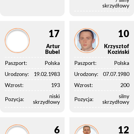
skrzydłowy
17
10
Artur
Krzysztof
Bubel
Koziński
Paszport:
Polska
Paszport:
Polska
Urodzony:
19.02.1983
Urodzony:
07.07.1980
Wzrost:
193
Wzrost:
200
niski
silny
Pozycja:
Pozycja:
skrzydłowy
skrzydłowy
6
12