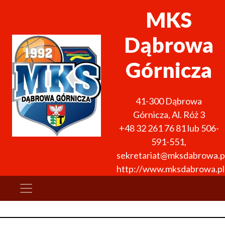
MKS
Dąbrowa
Górnicza
41-300
Dąbrowa
Górnicza
,
Al. Róż 3
+48 32 261 76 81 lub 506-
591-551
,
sekretariat@mksdabrowa.p
http://www.mksdabrowa.pl