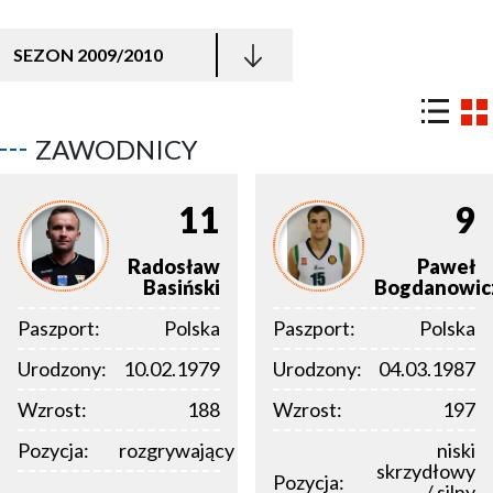
SEZON 2009/2010
ZAWODNICY
11
9
Radosław
Paweł
Basiński
Bogdanowic
Paszport:
Polska
Paszport:
Polska
Urodzony:
10.02.1979
Urodzony:
04.03.1987
Wzrost:
188
Wzrost:
197
Pozycja:
rozgrywający
niski
skrzydłowy
Pozycja:
/ silny