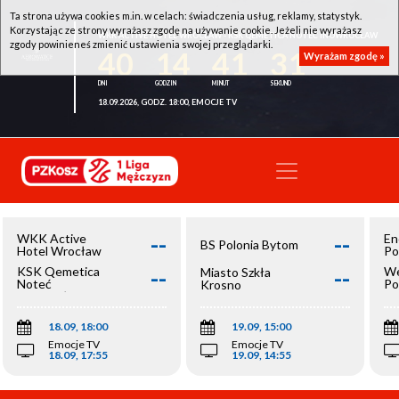
Ta strona używa cookies m.in. w celach: świadczenia usług, reklamy, statystyk.
Korzystając ze strony wyrażasz zgodę na używanie cookie. Jeżeli nie wyrażasz
WKK ACTIVE HOTEL WROCŁAW - KSK QEMETICA NOTEĆ INOWROCŁAW
zgody powinieneś zmienić ustawienia swojej przeglądarki.
40
14
41
30
Wyrażam zgodę »
18.09.2026, GODZ. 18:00, EMOCJE TV
--
--
WKK Active
En
BS Polonia Bytom
Hotel Wrocław
Po
--
--
KSK Qemetica
We
Miasto Szkła
Noteć
Po
Krosno
Inowrocław
Op
18.09, 18:00
19.09, 15:00
Emocje TV
Emocje TV
18.09, 17:55
19.09, 14:55