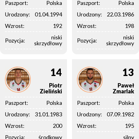
Paszport:
Polska
Paszport:
Polska
Urodzony:
01.04.1994
Urodzony:
22.03.1986
Wzrost:
192
Wzrost:
198
niski
niski
Pozycja:
Pozycja:
skrzydłowy
skrzydłowy
14
13
Piotr
Paweł
Zieliński
Zmarlak
Paszport:
Polska
Paszport:
Polska
Urodzony:
31.01.1983
Urodzony:
07.09.1982
Wzrost:
200
Wzrost:
195
Pozycja:
środkowy
silny