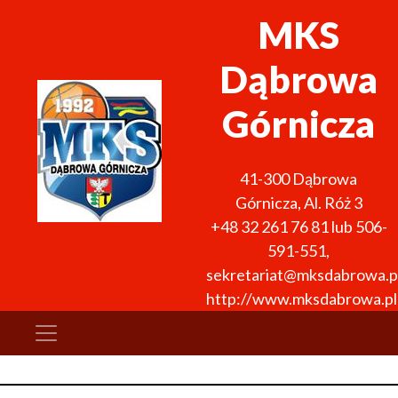
MKS
Dąbrowa
Górnicza
41-300
Dąbrowa
Górnicza
,
Al. Róż 3
+48 32 261 76 81 lub 506-
591-551
,
sekretariat@mksdabrowa.p
http://www.mksdabrowa.pl