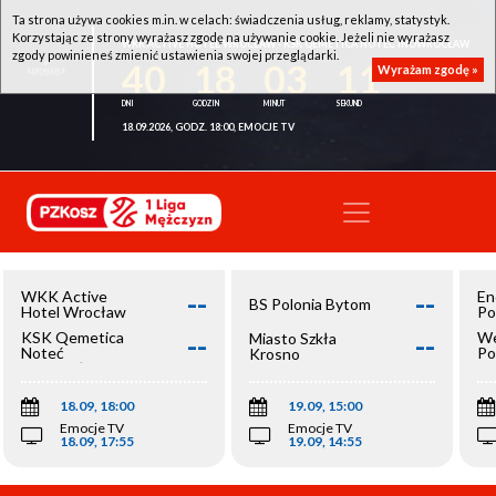
Ta strona używa cookies m.in. w celach: świadczenia usług, reklamy, statystyk.
Korzystając ze strony wyrażasz zgodę na używanie cookie. Jeżeli nie wyrażasz
WKK ACTIVE HOTEL WROCŁAW - KSK QEMETICA NOTEĆ INOWROCŁAW
zgody powinieneś zmienić ustawienia swojej przeglądarki.
40
18
03
10
Wyrażam zgodę »
18.09.2026, GODZ. 18:00, EMOCJE TV
--
--
WKK Active
En
BS Polonia Bytom
Hotel Wrocław
Po
--
--
KSK Qemetica
We
Miasto Szkła
Noteć
Po
Krosno
Inowrocław
Op
18.09, 18:00
19.09, 15:00
Emocje TV
Emocje TV
18.09, 17:55
19.09, 14:55