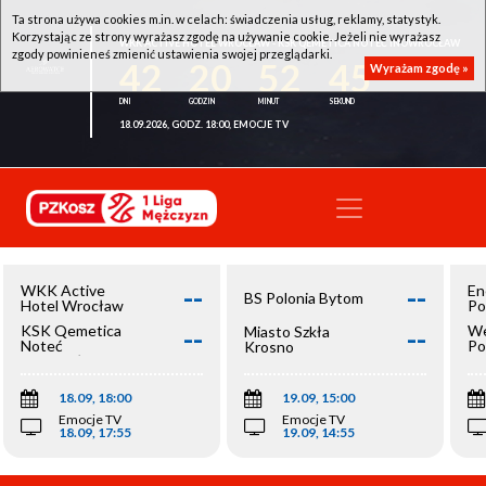
Ta strona używa cookies m.in. w celach: świadczenia usług, reklamy, statystyk.
Korzystając ze strony wyrażasz zgodę na używanie cookie. Jeżeli nie wyrażasz
WKK ACTIVE HOTEL WROCŁAW - KSK QEMETICA NOTEĆ INOWROCŁAW
zgody powinieneś zmienić ustawienia swojej przeglądarki.
42
20
52
44
Wyrażam zgodę »
18.09.2026, GODZ. 18:00, EMOCJE TV
--
--
WKK Active
En
BS Polonia Bytom
Hotel Wrocław
Po
--
--
KSK Qemetica
We
Miasto Szkła
Noteć
Po
Krosno
Inowrocław
Op
18.09, 18:00
19.09, 15:00
Emocje TV
Emocje TV
18.09, 17:55
19.09, 14:55