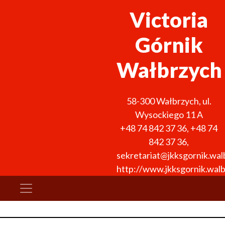
Victoria
Górnik
Wałbrzych
58-300
Wałbrzych
,
ul.
Wysockiego 11 A
+48 74 842 37 36
,
+48 74
842 37 36
,
sekretariat@jkksgornik.wal
http://www.jkksgornik.walb