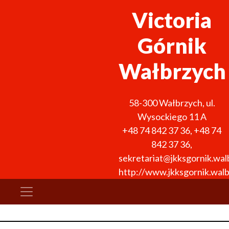
Victoria
Górnik
Wałbrzych
58-300
Wałbrzych
,
ul.
Wysockiego 11 A
+48 74 842 37 36
,
+48 74
842 37 36
,
sekretariat@jkksgornik.wal
http://www.jkksgornik.walb