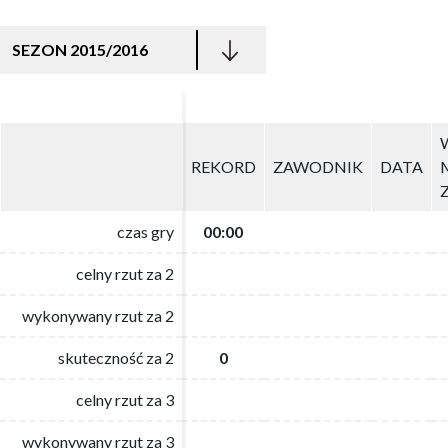
SEZON 2015/2016
REKORD
REKORD
ZAWODNIK
ZAWODNIK
DATA
DATA
czas gry
czas gry
00:00
00:00
celny rzut za 2
celny rzut za 2
wykonywany rzut za 2
wykonywany rzut za 2
skuteczność za 2
skuteczność za 2
0
0
celny rzut za 3
celny rzut za 3
wykonywany rzut za 3
wykonywany rzut za 3