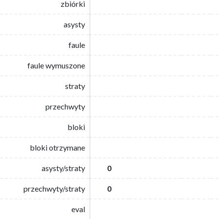
zbiórki
zbiórki
asysty
asysty
faule
faule
faule wymuszone
faule wymuszone
straty
straty
przechwyty
przechwyty
bloki
bloki
bloki otrzymane
bloki otrzymane
asysty/straty
asysty/straty
0
0
przechwyty/straty
przechwyty/straty
0
0
eval
eval