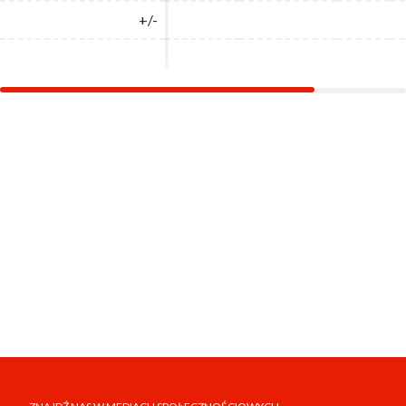
+/-
+/-