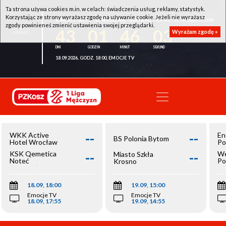
Ta strona używa cookies m.in. w celach: świadczenia usług, reklamy, statystyk.
Korzystając ze strony wyrażasz zgodę na używanie cookie. Jeżeli nie wyrażasz
WKK ACTIVE HOTEL WROCŁAW - KSK QEMETICA NOTEĆ INOWROCŁAW
zgody powinieneś zmienić ustawienia swojej przeglądarki.
43
01
46
03
Wyrażam zgodę »
18.09.2026, GODZ. 18:00, EMOCJE TV
--
--
WKK Active
En
BS Polonia Bytom
Hotel Wrocław
Po
--
--
KSK Qemetica
We
Miasto Szkła
Noteć
Po
Krosno
Inowrocław
Op
18.09, 18:00
19.09, 15:00
Emocje TV
Emocje TV
18.09, 17:55
19.09, 14:55