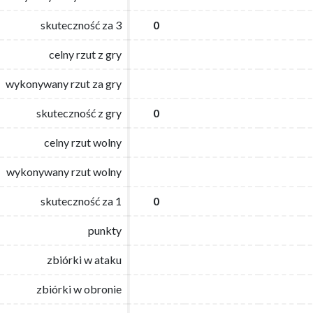
skuteczność za 3
skuteczność za 3
0
0
celny rzut z gry
celny rzut z gry
wykonywany rzut za gry
wykonywany rzut za gry
skuteczność z gry
skuteczność z gry
0
0
celny rzut wolny
celny rzut wolny
wykonywany rzut wolny
wykonywany rzut wolny
skuteczność za 1
skuteczność za 1
0
0
punkty
punkty
zbiórki w ataku
zbiórki w ataku
zbiórki w obronie
zbiórki w obronie