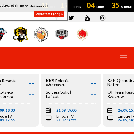
41
17
04
35
ookie. Jeżeli nie wyrażasz zgody
OWROCŁAW
Wyrażam zgodę »
--
--
KSK Qemetic
 Resovia
KKS Polonia
Noteć
w
Warszawa
Inowrocław
--
--
Kotwica
Solvera Sokół
OPTeam Reso
łobrzeg
Łańcut
Rzeszów
09, 18:00
21.09, 19:00
26.09, 15
ocje TV
Emocje TV
Emocje T
09, 17:55
21.09, 18:55
26.09, 14