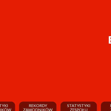
TYKI
REKORDY
STATYSTYKI
IKÓW
ZAWODNIKÓW
ZESPOŁU