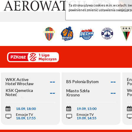
Ta strona używa cookies m.in. w celach: św
powinieneś zmienić ustawienia swojej prz
--
--
WKK Active
En
BS Polonia Bytom
Hotel Wrocław
Po
--
--
KSK Qemetica
We
Miasto Szkła
Noteć
Po
Krosno
Inowrocław
Op
18.09, 18:00
19.09, 15:00
Emocje TV
Emocje TV
18.09, 17:55
19.09, 14:55