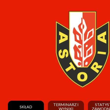
TERMINARZ I
STATYS
SKŁAD
WYNIKI
ZAWODN