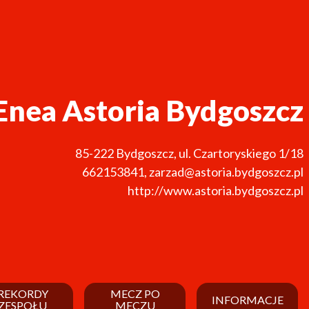
Enea Astoria Bydgoszcz
85-222
Bydgoszcz
,
ul. Czartoryskiego 1/18
662153841
,
zarzad@astoria.bydgoszcz.pl
http://www.astoria.bydgoszcz.pl
REKORDY
MECZ PO
INFORMACJE
ZESPOŁU
MECZU