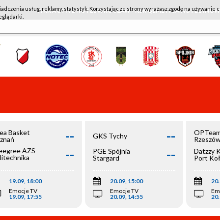
iadczenia usług, reklamy, statystyk. Korzystając ze strony wyrażasz zgodę na używanie c
WKK ACTIVE HOTEL WROCŁAW - KSK QEMETICA NOTEĆ IN
eglądarki.
--
--
ea Basket
OPTeam
GKS Tychy
znań
Rzeszó
--
--
egree AZS
PGE Spójnia
Datzzy 
litechnika
Stargard
Port Ko
olska
19.09, 18:00
20.09, 15:00
20.
Emocje TV
Emocje TV
Em
19.09, 17:55
20.09, 14:55
20.