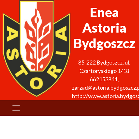
Enea
Astoria
Bydgoszcz
85-222
Bydgoszcz
,
ul.
Czartoryskiego 1/18
662153841
,
zarzad@astoria.bydgoszcz.p
http://www.astoria.bydgosz