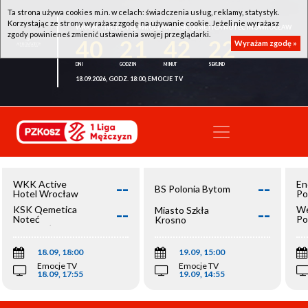
Ta strona używa cookies m.in. w celach: świadczenia usług, reklamy, statystyk.
Korzystając ze strony wyrażasz zgodę na używanie cookie. Jeżeli nie wyrażasz
WKK ACTIVE HOTEL WROCŁAW - KSK QEMETICA NOTEĆ INOWROCŁAW
zgody powinieneś zmienić ustawienia swojej przeglądarki.
40
21
42
22
Wyrażam zgodę »
18.09.2026, GODZ. 18:00, EMOCJE TV
--
--
WKK Active
En
BS Polonia Bytom
Hotel Wrocław
Po
--
--
KSK Qemetica
We
Miasto Szkła
Noteć
Po
Krosno
Inowrocław
Op
18.09, 18:00
19.09, 15:00
Emocje TV
Emocje TV
18.09, 17:55
19.09, 14:55