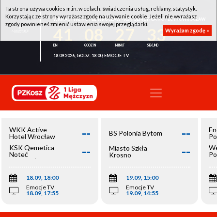
Ta strona używa cookies m.in. w celach: świadczenia usług, reklamy, statystyk.
Korzystając ze strony wyrażasz zgodę na używanie cookie. Jeżeli nie wyrażasz
WKK ACTIVE HOTEL WROCŁAW - KSK QEMETICA NOTEĆ INOWROCŁAW
zgody powinieneś zmienić ustawienia swojej przeglądarki.
41
08
27
32
Wyrażam zgodę »
18.09.2026, GODZ. 18:00, EMOCJE TV
--
--
WKK Active
En
BS Polonia Bytom
Hotel Wrocław
Po
--
--
KSK Qemetica
We
Miasto Szkła
Noteć
Po
Krosno
Inowrocław
Op
18.09, 18:00
19.09, 15:00
Emocje TV
Emocje TV
18.09, 17:55
19.09, 14:55