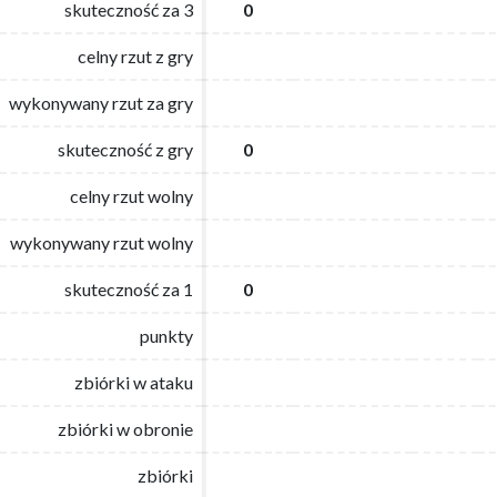
skuteczność za 3
skuteczność za 3
0
0
celny rzut z gry
celny rzut z gry
wykonywany rzut za gry
wykonywany rzut za gry
skuteczność z gry
skuteczność z gry
0
0
celny rzut wolny
celny rzut wolny
wykonywany rzut wolny
wykonywany rzut wolny
skuteczność za 1
skuteczność za 1
0
0
punkty
punkty
zbiórki w ataku
zbiórki w ataku
zbiórki w obronie
zbiórki w obronie
zbiórki
zbiórki