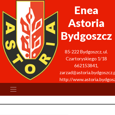
Enea
Astoria
Bydgoszcz
85-222
Bydgoszcz
,
ul.
Czartoryskiego 1/18
662153841
,
zarzad@astoria.bydgoszcz.p
http://www.astoria.bydgosz