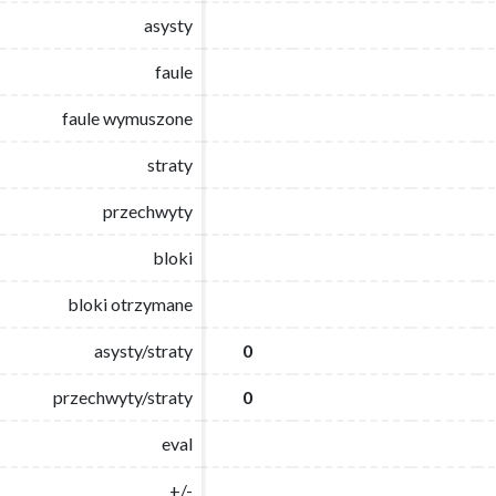
asysty
asysty
faule
faule
faule wymuszone
faule wymuszone
straty
straty
przechwyty
przechwyty
bloki
bloki
bloki otrzymane
bloki otrzymane
asysty/straty
asysty/straty
0
0
przechwyty/straty
przechwyty/straty
0
0
eval
eval
+/-
+/-