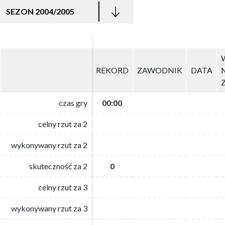
SEZON 2004/2005
REKORD
REKORD
ZAWODNIK
ZAWODNIK
DATA
DATA
czas gry
czas gry
00:00
00:00
celny rzut za 2
celny rzut za 2
wykonywany rzut za 2
wykonywany rzut za 2
skuteczność za 2
skuteczność za 2
0
0
celny rzut za 3
celny rzut za 3
wykonywany rzut za 3
wykonywany rzut za 3