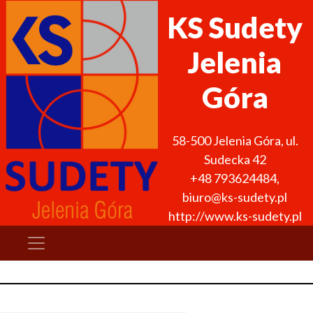
KS Sudety
Jelenia
Góra
58-500
Jelenia Góra
,
ul.
Sudecka 42
+48 793624484
,
biuro@ks-sudety.pl
http://www.ks-sudety.pl