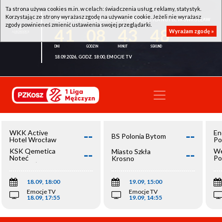
Ta strona używa cookies m.in. w celach: świadczenia usług, reklamy, statystyk.
Korzystając ze strony wyrażasz zgodę na używanie cookie. Jeżeli nie wyrażasz
WKK ACTIVE HOTEL WROCŁAW - KSK QEMETICA NOTEĆ INOWROCŁAW
zgody powinieneś zmienić ustawienia swojej przeglądarki.
41
08
43
48
Wyrażam zgodę »
18.09.2026, GODZ. 18:00, EMOCJE TV
--
--
WKK Active
En
BS Polonia Bytom
Hotel Wrocław
Po
--
--
KSK Qemetica
We
Miasto Szkła
Noteć
Po
Krosno
Inowrocław
Op
18.09, 18:00
19.09, 15:00
Emocje TV
Emocje TV
18.09, 17:55
19.09, 14:55