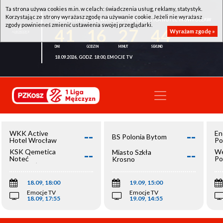
Ta strona używa cookies m.in. w celach: świadczenia usług, reklamy, statystyk.
Korzystając ze strony wyrażasz zgodę na używanie cookie. Jeżeli nie wyrażasz
WKK ACTIVE HOTEL WROCŁAW - KSK QEMETICA NOTEĆ INOWROCŁAW
zgody powinieneś zmienić ustawienia swojej przeglądarki.
41
16
27
44
Wyrażam zgodę »
18.09.2026, GODZ. 18:00, EMOCJE TV
--
--
WKK Active
En
BS Polonia Bytom
Hotel Wrocław
Po
--
--
KSK Qemetica
We
Miasto Szkła
Noteć
Po
Krosno
Inowrocław
Op
18.09, 18:00
19.09, 15:00
Emocje TV
Emocje TV
18.09, 17:55
19.09, 14:55