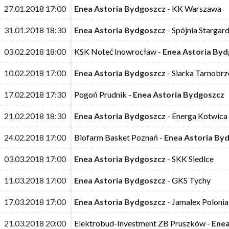
27.01.2018 17:00
27.01.2018 17:00
Enea Astoria Bydgoszcz
Enea Astoria Bydgoszcz
-
-
KK Warszawa
KK Warszawa
31.01.2018 18:30
31.01.2018 18:30
Enea Astoria Bydgoszcz
Enea Astoria Bydgoszcz
-
-
Spójnia Stargar
Spójnia Stargar
03.02.2018 18:00
03.02.2018 18:00
KSK Noteć Inowrocław
KSK Noteć Inowrocław
-
-
Enea Astoria By
Enea Astoria By
10.02.2018 17:00
10.02.2018 17:00
Enea Astoria Bydgoszcz
Enea Astoria Bydgoszcz
-
-
Siarka Tarnobr
Siarka Tarnobr
17.02.2018 17:30
17.02.2018 17:30
Pogoń Prudnik
Pogoń Prudnik
-
-
Enea Astoria Bydgoszcz
Enea Astoria Bydgoszcz
21.02.2018 18:30
21.02.2018 18:30
Enea Astoria Bydgoszcz
Enea Astoria Bydgoszcz
-
-
Energa Kotwica
Energa Kotwica
24.02.2018 17:00
24.02.2018 17:00
Biofarm Basket Poznań
Biofarm Basket Poznań
-
-
Enea Astoria By
Enea Astoria By
03.03.2018 17:00
03.03.2018 17:00
Enea Astoria Bydgoszcz
Enea Astoria Bydgoszcz
-
-
SKK Siedlce
SKK Siedlce
11.03.2018 17:00
11.03.2018 17:00
Enea Astoria Bydgoszcz
Enea Astoria Bydgoszcz
-
-
GKS Tychy
GKS Tychy
17.03.2018 17:00
17.03.2018 17:00
Enea Astoria Bydgoszcz
Enea Astoria Bydgoszcz
-
-
Jamalex Polonia
Jamalex Polonia
21.03.2018 20:00
21.03.2018 20:00
Elektrobud-Investment ZB Pruszków
Elektrobud-Investment ZB Pruszków
-
-
Enea
Enea