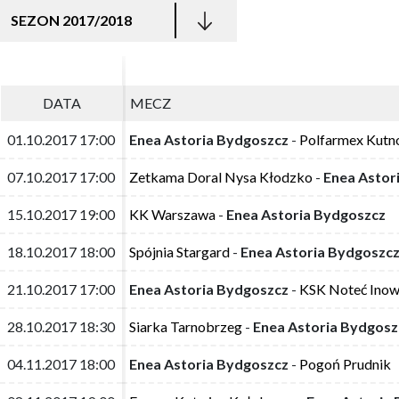
SEZON 2017/2018
DATA
DATA
MECZ
MECZ
01.10.2017 17:00
01.10.2017 17:00
Enea Astoria Bydgoszcz
Enea Astoria Bydgoszcz
-
-
Polfarmex Kutn
Polfarmex Kutn
07.10.2017 17:00
07.10.2017 17:00
Zetkama Doral Nysa Kłodzko
Zetkama Doral Nysa Kłodzko
-
-
Enea Astor
Enea Astor
15.10.2017 19:00
15.10.2017 19:00
KK Warszawa
KK Warszawa
-
-
Enea Astoria Bydgoszcz
Enea Astoria Bydgoszcz
18.10.2017 18:00
18.10.2017 18:00
Spójnia Stargard
Spójnia Stargard
-
-
Enea Astoria Bydgoszc
Enea Astoria Bydgoszc
21.10.2017 17:00
21.10.2017 17:00
Enea Astoria Bydgoszcz
Enea Astoria Bydgoszcz
-
-
KSK Noteć Ino
KSK Noteć Ino
28.10.2017 18:30
28.10.2017 18:30
Siarka Tarnobrzeg
Siarka Tarnobrzeg
-
-
Enea Astoria Bydgosz
Enea Astoria Bydgosz
04.11.2017 18:00
04.11.2017 18:00
Enea Astoria Bydgoszcz
Enea Astoria Bydgoszcz
-
-
Pogoń Prudnik
Pogoń Prudnik