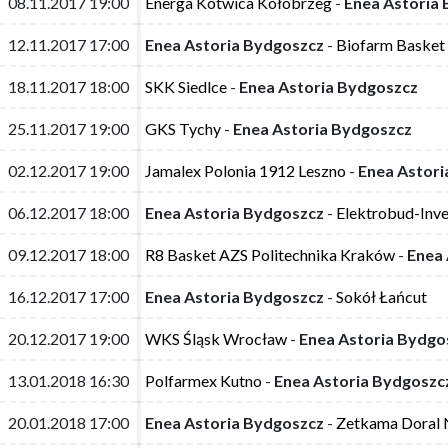
08.11.2017 19:00
08.11.2017 19:00
Energa Kotwica Kołobrzeg
Energa Kotwica Kołobrzeg
-
-
Enea Astoria
Enea Astoria
12.11.2017 17:00
12.11.2017 17:00
Enea Astoria Bydgoszcz
Enea Astoria Bydgoszcz
-
-
Biofarm Basket
Biofarm Basket
18.11.2017 18:00
18.11.2017 18:00
SKK Siedlce
SKK Siedlce
-
-
Enea Astoria Bydgoszcz
Enea Astoria Bydgoszcz
25.11.2017 19:00
25.11.2017 19:00
GKS Tychy
GKS Tychy
-
-
Enea Astoria Bydgoszcz
Enea Astoria Bydgoszcz
02.12.2017 19:00
02.12.2017 19:00
Jamalex Polonia 1912 Leszno
Jamalex Polonia 1912 Leszno
-
-
Enea Astori
Enea Astori
06.12.2017 18:00
06.12.2017 18:00
Enea Astoria Bydgoszcz
Enea Astoria Bydgoszcz
-
-
Elektrobud-Inv
Elektrobud-Inv
09.12.2017 18:00
09.12.2017 18:00
R8 Basket AZS Politechnika Kraków
R8 Basket AZS Politechnika Kraków
-
-
Enea 
Enea 
16.12.2017 17:00
16.12.2017 17:00
Enea Astoria Bydgoszcz
Enea Astoria Bydgoszcz
-
-
Sokół Łańcut
Sokół Łańcut
20.12.2017 19:00
20.12.2017 19:00
WKS Śląsk Wrocław
WKS Śląsk Wrocław
-
-
Enea Astoria Bydgo
Enea Astoria Bydgo
13.01.2018 16:30
13.01.2018 16:30
Polfarmex Kutno
Polfarmex Kutno
-
-
Enea Astoria Bydgoszc
Enea Astoria Bydgoszc
20.01.2018 17:00
20.01.2018 17:00
Enea Astoria Bydgoszcz
Enea Astoria Bydgoszcz
-
-
Zetkama Doral 
Zetkama Doral 