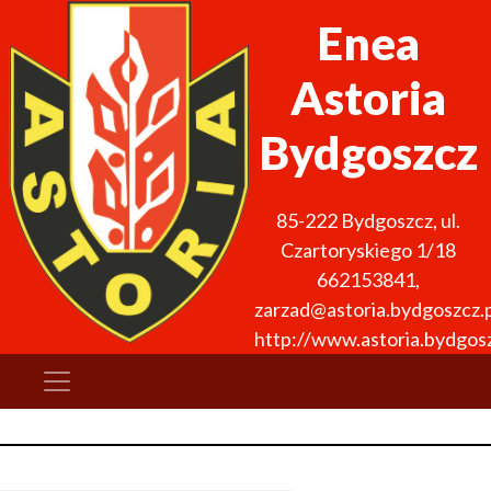
Enea
Astoria
Bydgoszcz
85-222
Bydgoszcz
,
ul.
Czartoryskiego 1/18
662153841
,
zarzad@astoria.bydgoszcz.p
http://www.astoria.bydgosz