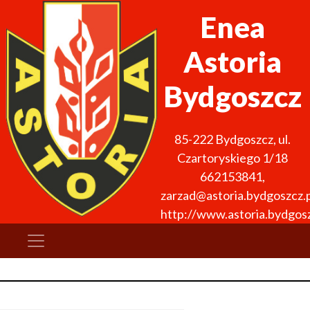
Enea
Astoria
Bydgoszcz
85-222
Bydgoszcz
,
ul.
Czartoryskiego 1/18
662153841
,
zarzad@astoria.bydgoszcz.p
http://www.astoria.bydgosz