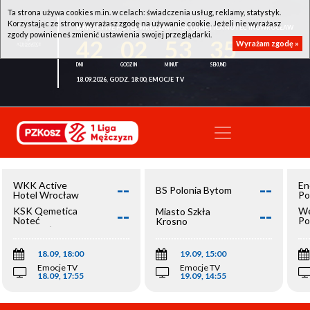
Ta strona używa cookies m.in. w celach: świadczenia usług, reklamy, statystyk.
Korzystając ze strony wyrażasz zgodę na używanie cookie. Jeżeli nie wyrażasz
WKK ACTIVE HOTEL WROCŁAW - KSK QEMETICA NOTEĆ INOWROCŁAW
zgody powinieneś zmienić ustawienia swojej przeglądarki.
42
02
53
35
Wyrażam zgodę »
18.09.2026, GODZ. 18:00, EMOCJE TV
--
--
WKK Active
En
BS Polonia Bytom
Hotel Wrocław
Po
--
--
KSK Qemetica
We
Miasto Szkła
Noteć
Po
Krosno
Inowrocław
Op
18.09, 18:00
19.09, 15:00
Emocje TV
Emocje TV
18.09, 17:55
19.09, 14:55