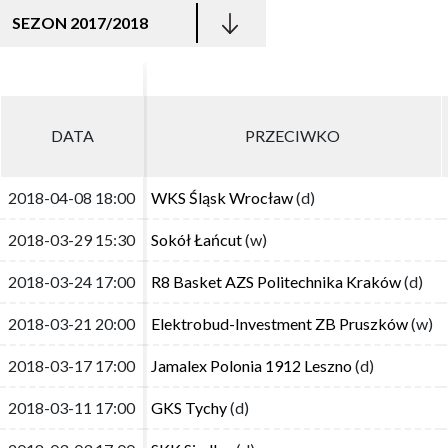
SEZON 2017/2018
DATA
DATA
PRZECIWKO
PRZECIWKO
2018-04-08 18:00
2018-04-08 18:00
WKS Śląsk Wrocław
WKS Śląsk Wrocław
(d)
(d)
2018-03-29 15:30
2018-03-29 15:30
Sokół Łańcut
Sokół Łańcut
(w)
(w)
2018-03-24 17:00
2018-03-24 17:00
R8 Basket AZS Politechnika Kraków
R8 Basket AZS Politechnika Kraków
(d)
(d)
2018-03-21 20:00
2018-03-21 20:00
Elektrobud-Investment ZB Pruszków
Elektrobud-Investment ZB Pruszków
(w)
(w)
2018-03-17 17:00
2018-03-17 17:00
Jamalex Polonia 1912 Leszno
Jamalex Polonia 1912 Leszno
(d)
(d)
2018-03-11 17:00
2018-03-11 17:00
GKS Tychy
GKS Tychy
(d)
(d)