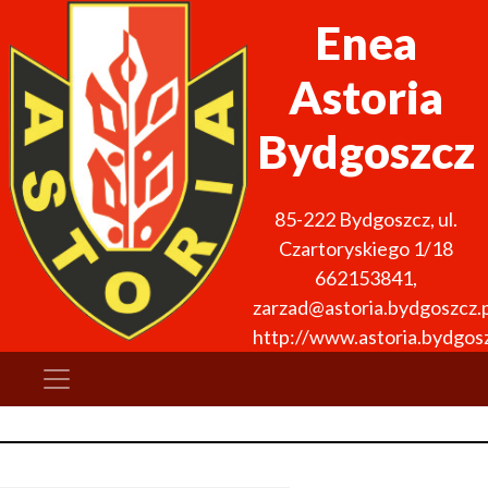
Enea
Astoria
Bydgoszcz
85-222
Bydgoszcz
,
ul.
Czartoryskiego 1/18
662153841
,
zarzad@astoria.bydgoszcz.p
http://www.astoria.bydgosz