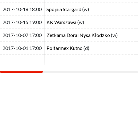
2017-10-18 18:00
2017-10-18 18:00
Spójnia Stargard
Spójnia Stargard
(w)
(w)
2017-10-15 19:00
2017-10-15 19:00
KK Warszawa
KK Warszawa
(w)
(w)
2017-10-07 17:00
2017-10-07 17:00
Zetkama Doral Nysa Kłodzko
Zetkama Doral Nysa Kłodzko
(w)
(w)
2017-10-01 17:00
2017-10-01 17:00
Polfarmex Kutno
Polfarmex Kutno
(d)
(d)