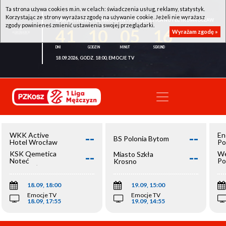
Ta strona używa cookies m.in. w celach: świadczenia usług, reklamy, statystyk.
Korzystając ze strony wyrażasz zgodę na używanie cookie. Jeżeli nie wyrażasz
WKK ACTIVE HOTEL WROCŁAW - KSK QEMETICA NOTEĆ INOWROCŁAW
zgody powinieneś zmienić ustawienia swojej przeglądarki.
41
10
05
16
Wyrażam zgodę »
18.09.2026, GODZ. 18:00, EMOCJE TV
--
--
WKK Active
En
BS Polonia Bytom
Hotel Wrocław
Po
--
--
KSK Qemetica
We
Miasto Szkła
Noteć
Po
Krosno
Inowrocław
Op
18.09, 18:00
19.09, 15:00
Emocje TV
Emocje TV
18.09, 17:55
19.09, 14:55