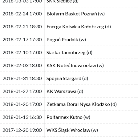
2018-03-03 17:00
2018-03-03 17:00
SKK Siedlce
SKK Siedlce
(d)
(d)
2018-02-24 17:00
2018-02-24 17:00
Biofarm Basket Poznań
Biofarm Basket Poznań
(w)
(w)
2018-02-21 18:30
2018-02-21 18:30
Energa Kotwica Kołobrzeg
Energa Kotwica Kołobrzeg
(d)
(d)
2018-02-17 17:30
2018-02-17 17:30
Pogoń Prudnik
Pogoń Prudnik
(w)
(w)
2018-02-10 17:00
2018-02-10 17:00
Siarka Tarnobrzeg
Siarka Tarnobrzeg
(d)
(d)
2018-02-03 18:00
2018-02-03 18:00
KSK Noteć Inowrocław
KSK Noteć Inowrocław
(w)
(w)
2018-01-31 18:30
2018-01-31 18:30
Spójnia Stargard
Spójnia Stargard
(d)
(d)
2018-01-27 17:00
2018-01-27 17:00
KK Warszawa
KK Warszawa
(d)
(d)
2018-01-20 17:00
2018-01-20 17:00
Zetkama Doral Nysa Kłodzko
Zetkama Doral Nysa Kłodzko
(d)
(d)
2018-01-13 16:30
2018-01-13 16:30
Polfarmex Kutno
Polfarmex Kutno
(w)
(w)
2017-12-20 19:00
2017-12-20 19:00
WKS Śląsk Wrocław
WKS Śląsk Wrocław
(w)
(w)