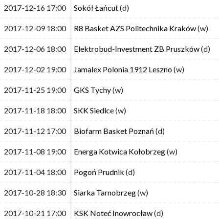
2017-12-16 17:00
2017-12-16 17:00
Sokół Łańcut
Sokół Łańcut
(d)
(d)
2017-12-09 18:00
2017-12-09 18:00
R8 Basket AZS Politechnika Kraków
R8 Basket AZS Politechnika Kraków
(w)
(w)
2017-12-06 18:00
2017-12-06 18:00
Elektrobud-Investment ZB Pruszków
Elektrobud-Investment ZB Pruszków
(d)
(d)
2017-12-02 19:00
2017-12-02 19:00
Jamalex Polonia 1912 Leszno
Jamalex Polonia 1912 Leszno
(w)
(w)
2017-11-25 19:00
2017-11-25 19:00
GKS Tychy
GKS Tychy
(w)
(w)
2017-11-18 18:00
2017-11-18 18:00
SKK Siedlce
SKK Siedlce
(w)
(w)
2017-11-12 17:00
2017-11-12 17:00
Biofarm Basket Poznań
Biofarm Basket Poznań
(d)
(d)
2017-11-08 19:00
2017-11-08 19:00
Energa Kotwica Kołobrzeg
Energa Kotwica Kołobrzeg
(w)
(w)
2017-11-04 18:00
2017-11-04 18:00
Pogoń Prudnik
Pogoń Prudnik
(d)
(d)
2017-10-28 18:30
2017-10-28 18:30
Siarka Tarnobrzeg
Siarka Tarnobrzeg
(w)
(w)
2017-10-21 17:00
2017-10-21 17:00
KSK Noteć Inowrocław
KSK Noteć Inowrocław
(d)
(d)