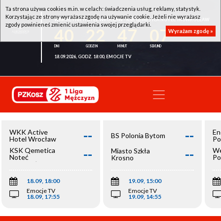
Ta strona używa cookies m.in. w celach: świadczenia usług, reklamy, statystyk.
Korzystając ze strony wyrażasz zgodę na używanie cookie. Jeżeli nie wyrażasz
WKK ACTIVE HOTEL WROCŁAW - KSK QEMETICA NOTEĆ INOWROCŁAW
zgody powinieneś zmienić ustawienia swojej przeglądarki.
40
22
47
07
Wyrażam zgodę »
18.09.2026, GODZ. 18:00, EMOCJE TV
--
--
WKK Active
En
BS Polonia Bytom
Hotel Wrocław
Po
--
--
KSK Qemetica
We
Miasto Szkła
Noteć
Po
Krosno
Inowrocław
Op
18.09, 18:00
19.09, 15:00
Emocje TV
Emocje TV
18.09, 17:55
19.09, 14:55