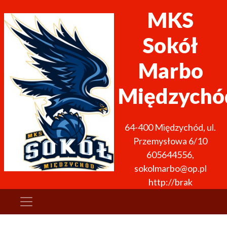
MKS
Sokół
Marbo
Międzychó
64-400
Międzychód
,
ul.
Przemysłowa 6/10
605644556
,
sokolmarbo@op.pl
http://brak