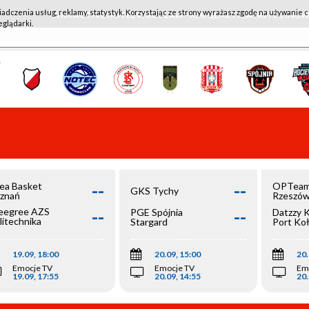
iadczenia usług, reklamy, statystyk. Korzystając ze strony wyrażasz zgodę na używanie c
WKK ACTIVE HOTEL WROCŁAW - KSK QEMETICA NOTEĆ IN
eglądarki.
--
--
ea Basket
OPTeam
GKS Tychy
znań
Rzeszó
--
--
egree AZS
PGE Spójnia
Datzzy 
litechnika
Stargard
Port Ko
olska
19.09, 18:00
20.09, 15:00
20.
Emocje TV
Emocje TV
Em
19.09, 17:55
20.09, 14:55
20.