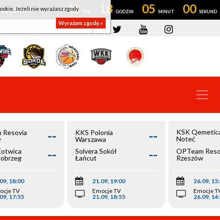
41
18
05
00
ookie. Jeżeli nie wyrażasz zgody
OWROCŁAW
Wyrażam zgodę »
--
--
KSK Qemetic
 Resovia
KKS Polonia
Noteć
w
Warszawa
Inowrocław
--
--
Kotwica
Solvera Sokół
OPTeam Reso
łobrzeg
Łańcut
Rzeszów
09, 18:00
21.09, 19:00
26.09, 15
ocje TV
Emocje TV
Emocje T
09, 17:55
21.09, 18:55
26.09, 14