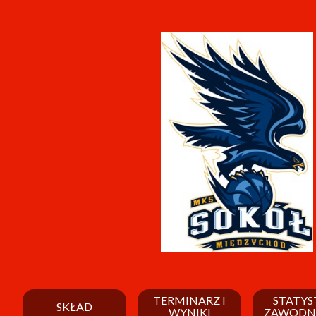
TERMINARZ I
STATYS
SKŁAD
WYNIKI
ZAWODN