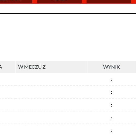
A
W MECZU Z
WYNIK
:
:
:
:
: