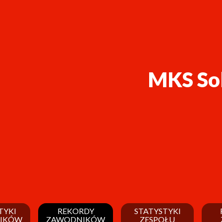
MKS So
TYKI
REKORDY
STATYSTYKI
IKÓW
ZAWODNIKÓW
ZESPOŁU