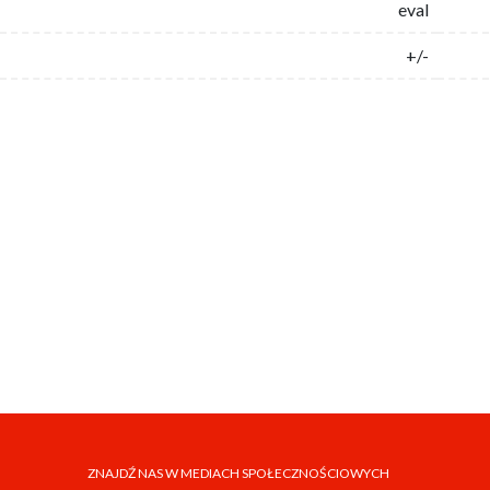
eval
+/-
ZNAJDŹ NAS W MEDIACH SPOŁECZNOŚCIOWYCH