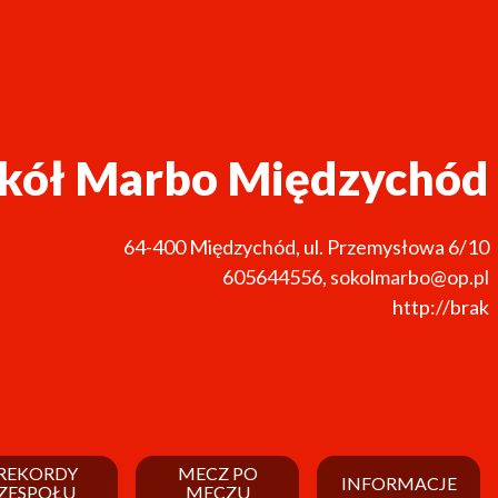
kół Marbo Międzychód
64-400
Międzychód
,
ul. Przemysłowa 6/10
605644556
,
sokolmarbo@op.pl
http://brak
REKORDY
MECZ PO
INFORMACJE
ZESPOŁU
MECZU