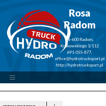
Rosa
Radom
26-600
Radom
,
Krukowskiego 1/112
691-055-877
,
office@hydrotrucksport.pl
http://hydrotrucksport.pl