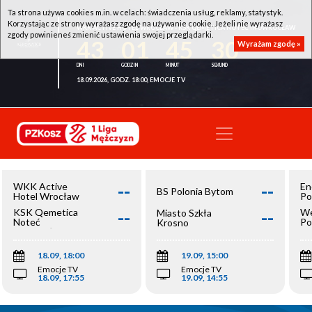
Ta strona używa cookies m.in. w celach: świadczenia usług, reklamy, statystyk.
Korzystając ze strony wyrażasz zgodę na używanie cookie. Jeżeli nie wyrażasz
WKK ACTIVE HOTEL WROCŁAW - KSK QEMETICA NOTEĆ INOWROCŁAW
zgody powinieneś zmienić ustawienia swojej przeglądarki.
43
01
45
29
Wyrażam zgodę »
18.09.2026, GODZ. 18:00, EMOCJE TV
--
--
WKK Active
En
BS Polonia Bytom
Hotel Wrocław
Po
--
--
KSK Qemetica
We
Miasto Szkła
Noteć
Po
Krosno
Inowrocław
Op
18.09, 18:00
19.09, 15:00
Emocje TV
Emocje TV
18.09, 17:55
19.09, 14:55