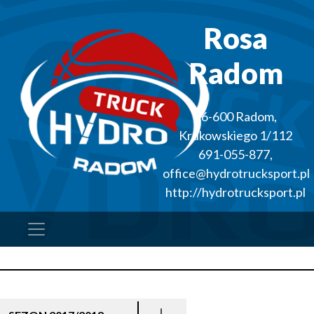
Rosa
Radom
26-600
Radom
,
Krukowskiego 1/112
691-055-877
,
office@hydrotrucksport.pl
http://hydrotrucksport.pl