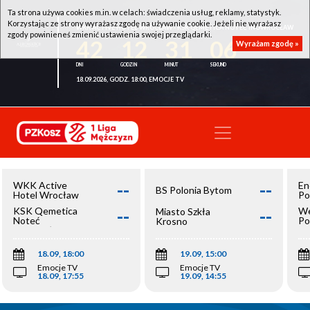
Ta strona używa cookies m.in. w celach: świadczenia usług, reklamy, statystyk.
Korzystając ze strony wyrażasz zgodę na używanie cookie. Jeżeli nie wyrażasz
WKK ACTIVE HOTEL WROCŁAW - KSK QEMETICA NOTEĆ INOWROCŁAW
zgody powinieneś zmienić ustawienia swojej przeglądarki.
42
12
31
06
Wyrażam zgodę »
18.09.2026, GODZ. 18:00, EMOCJE TV
--
--
WKK Active
En
BS Polonia Bytom
Hotel Wrocław
Po
--
--
KSK Qemetica
We
Miasto Szkła
Noteć
Po
Krosno
Inowrocław
Op
18.09, 18:00
19.09, 15:00
Emocje TV
Emocje TV
18.09, 17:55
19.09, 14:55