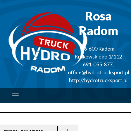
Rosa
Radom
26-600
Radom
,
Krukowskiego 1/112
691-055-877
,
office@hydrotrucksport.pl
http://hydrotrucksport.pl