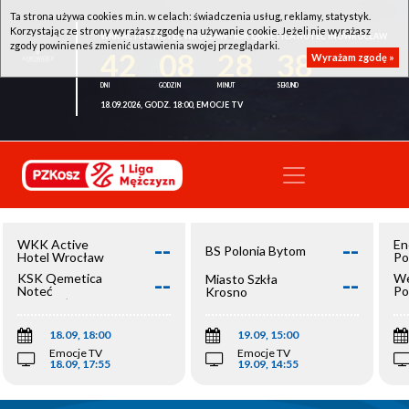
Ta strona używa cookies m.in. w celach: świadczenia usług, reklamy, statystyk.
Korzystając ze strony wyrażasz zgodę na używanie cookie. Jeżeli nie wyrażasz
WKK ACTIVE HOTEL WROCŁAW - KSK QEMETICA NOTEĆ INOWROCŁAW
zgody powinieneś zmienić ustawienia swojej przeglądarki.
42
08
28
38
Wyrażam zgodę »
18.09.2026, GODZ. 18:00, EMOCJE TV
--
--
WKK Active
En
BS Polonia Bytom
Hotel Wrocław
Po
--
--
KSK Qemetica
We
Miasto Szkła
Noteć
Po
Krosno
Inowrocław
Op
18.09, 18:00
19.09, 15:00
Emocje TV
Emocje TV
18.09, 17:55
19.09, 14:55