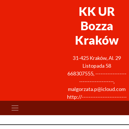
KK UR
Bozza
Kraków
31-425
Kraków
,
Al. 29
Listopada 58
668307555
,
------------------
--------------------
,
malgorzata.p@icloud.com
http://--------------------------