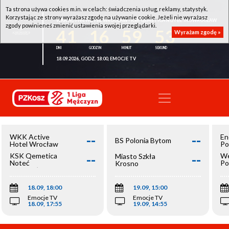
Ta strona używa cookies m.in. w celach: świadczenia usług, reklamy, statystyk.
Korzystając ze strony wyrażasz zgodę na używanie cookie. Jeżeli nie wyrażasz
WKK ACTIVE HOTEL WROCŁAW - KSK QEMETICA NOTEĆ INOWROCŁAW
zgody powinieneś zmienić ustawienia swojej przeglądarki.
41
16
59
53
Wyrażam zgodę »
18.09.2026, GODZ. 18:00, EMOCJE TV
--
--
WKK Active
En
BS Polonia Bytom
Hotel Wrocław
Po
--
--
KSK Qemetica
We
Miasto Szkła
Noteć
Po
Krosno
Inowrocław
Op
18.09, 18:00
19.09, 15:00
Emocje TV
Emocje TV
18.09, 17:55
19.09, 14:55