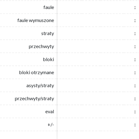
faule
faule
:
:
faule wymuszone
faule wymuszone
:
:
straty
straty
:
:
przechwyty
przechwyty
:
:
bloki
bloki
:
:
bloki otrzymane
bloki otrzymane
:
:
asysty/straty
asysty/straty
:
:
przechwyty/straty
przechwyty/straty
:
:
eval
eval
:
:
+/-
+/-
:
: