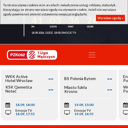
Ta strona używa cookies m.in. w celach: świadczenia usług, reklamy, statystyk.
Korzystając ze strony wyrażasz zgodę na używanie cookie. Jeżeli nie wyrażasz
WKK ACTIVE HOTEL WROCŁAW - KSK QEMETICA NOTEĆ INOWROCŁAW
zgody powinieneś zmienić ustawienia swojej przeglądarki.
41
03
36
23
Wyrażam zgodę »
18.09.2026, GODZ. 18:00, EMOCJE TV
--
--
WKK Active
En
BS Polonia Bytom
Hotel Wrocław
Po
--
--
KSK Qemetica
We
Miasto Szkła
Noteć
Po
Krosno
Inowrocław
Op
18.09, 18:00
19.09, 15:00
Emocje TV
Emocje TV
18.09, 17:55
19.09, 14:55