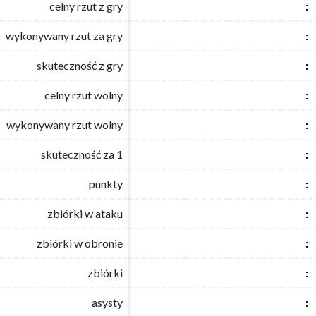
celny rzut z gry
celny rzut z gry
:
:
wykonywany rzut za gry
wykonywany rzut za gry
:
:
skuteczność z gry
skuteczność z gry
:
:
celny rzut wolny
celny rzut wolny
:
:
wykonywany rzut wolny
wykonywany rzut wolny
:
:
skuteczność za 1
skuteczność za 1
:
:
punkty
punkty
:
:
zbiórki w ataku
zbiórki w ataku
:
:
zbiórki w obronie
zbiórki w obronie
:
:
zbiórki
zbiórki
:
:
asysty
asysty
:
: