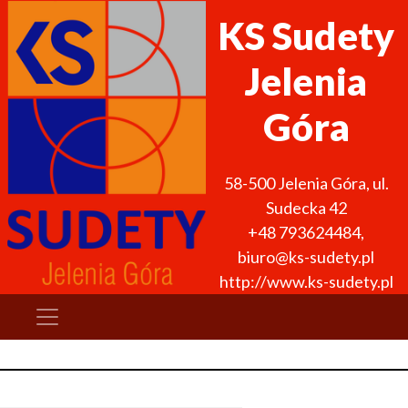
KS Sudety
Jelenia
Góra
58-500
Jelenia Góra
,
ul.
Sudecka 42
+48 793624484
,
biuro@ks-sudety.pl
http://www.ks-sudety.pl