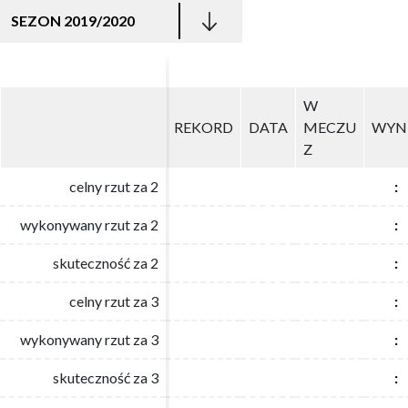
SEZON 2019/2020
W
W
REKORD
REKORD
DATA
DATA
MECZU
MECZU
WYN
WYN
Z
Z
celny rzut za 2
celny rzut za 2
:
:
wykonywany rzut za 2
wykonywany rzut za 2
:
:
skuteczność za 2
skuteczność za 2
:
:
celny rzut za 3
celny rzut za 3
:
:
wykonywany rzut za 3
wykonywany rzut za 3
:
:
skuteczność za 3
skuteczność za 3
:
: