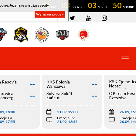
40
03
03
49
ookie. Jeżeli nie wyrażasz zgody
OWROCŁAW
Wyrażam zgodę »
--
--
KSK Qemetic
 Resovia
KKS Polonia
Noteć
w
Warszawa
Inowrocław
--
--
Kotwica
Solvera Sokół
OPTeam Reso
łobrzeg
Łańcut
Rzeszów
09, 18:00
21.09, 19:00
26.09, 15
ocje TV
Emocje TV
Emocje T
09, 17:55
21.09, 18:55
26.09, 14