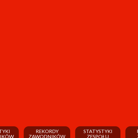
TYKI
REKORDY
STATYSTYKI
IKÓW
ZAWODNIKÓW
ZESPOŁU