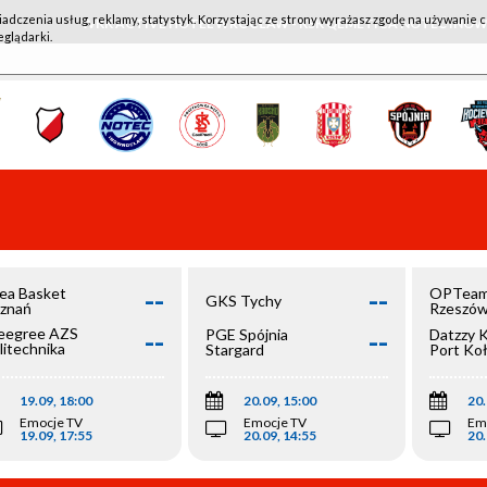
iadczenia usług, reklamy, statystyk. Korzystając ze strony wyrażasz zgodę na używanie c
WKK ACTIVE HOTEL WROCŁAW - KSK QEMETICA NOTEĆ IN
eglądarki.
--
--
ea Basket
OPTeam
GKS Tychy
znań
Rzeszó
--
--
egree AZS
PGE Spójnia
Datzzy 
litechnika
Stargard
Port Ko
olska
19.09, 18:00
20.09, 15:00
20.
Emocje TV
Emocje TV
Em
19.09, 17:55
20.09, 14:55
20.