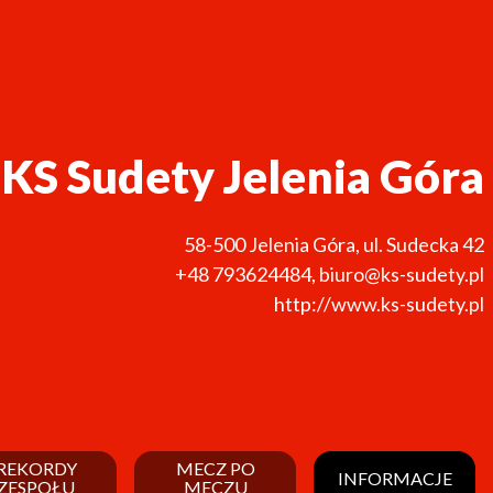
KS Sudety Jelenia Góra
58-500
Jelenia Góra
,
ul. Sudecka 42
+48 793624484
,
biuro@ks-sudety.pl
http://www.ks-sudety.pl
REKORDY
MECZ PO
INFORMACJE
ZESPOŁU
MECZU