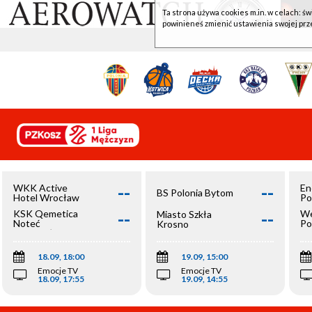
Ta strona używa cookies m.in. w celach: św
powinieneś zmienić ustawienia swojej prz
--
--
WKK Active
En
BS Polonia Bytom
Hotel Wrocław
Po
--
--
KSK Qemetica
We
Miasto Szkła
Noteć
Po
Krosno
Inowrocław
Op
18.09, 18:00
19.09, 15:00
Emocje TV
Emocje TV
18.09, 17:55
19.09, 14:55