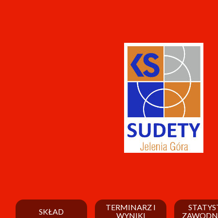
TERMINARZ I
STATYS
SKŁAD
WYNIKI
ZAWODN