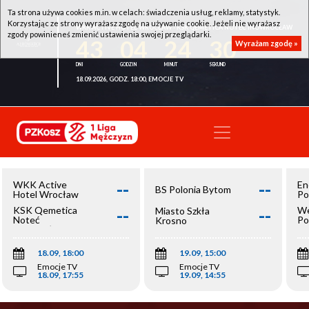
Ta strona używa cookies m.in. w celach: świadczenia usług, reklamy, statystyk.
Korzystając ze strony wyrażasz zgodę na używanie cookie. Jeżeli nie wyrażasz
WKK ACTIVE HOTEL WROCŁAW - KSK QEMETICA NOTEĆ INOWROCŁAW
zgody powinieneś zmienić ustawienia swojej przeglądarki.
43
04
24
30
Wyrażam zgodę »
18.09.2026, GODZ. 18:00, EMOCJE TV
--
--
WKK Active
En
BS Polonia Bytom
Hotel Wrocław
Po
--
--
KSK Qemetica
We
Miasto Szkła
Noteć
Po
Krosno
Inowrocław
Op
18.09, 18:00
19.09, 15:00
Emocje TV
Emocje TV
18.09, 17:55
19.09, 14:55