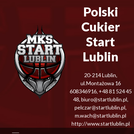
Polski
Cukier
Start
Lublin
20-214
Lublin
,
ul.Montażowa 16
608346916
,
+48 81 524 45
48
,
biuro@startlublin.pl,
pelczar@startlublin.pl,
m.wach@startlublin.pl
http://www.startlublin.pl