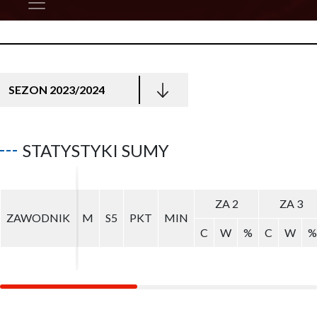
SEZON 2023/2024
STATYSTYKI SUMY
ZA 2
ZA 2
ZA 3
ZA 3
ZAWODNIK
ZAWODNIK
M
M
S5
S5
PKT
PKT
MIN
MIN
C
C
W
W
%
%
C
C
W
W
%
%