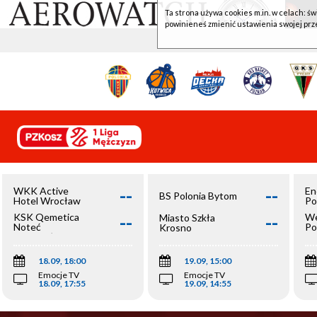
Ta strona używa cookies m.in. w celach: św
powinieneś zmienić ustawienia swojej prz
--
--
WKK Active
En
BS Polonia Bytom
Hotel Wrocław
Po
--
--
KSK Qemetica
We
Miasto Szkła
Noteć
Po
Krosno
Inowrocław
Op
18.09, 18:00
19.09, 15:00
Emocje TV
Emocje TV
18.09, 17:55
19.09, 14:55