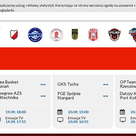
iadczenia usług, reklamy, statystyk. Korzystając ze strony wyrażasz zgodę na używanie c
WKK ACTIVE HOTEL WROCŁAW - KSK QEMETICA NOTEĆ IN
eglądarki.
--
--
ea Basket
OPTeam
GKS Tychy
znań
Rzeszó
--
--
egree AZS
PGE Spójnia
Datzzy 
litechnika
Stargard
Port Ko
olska
19.09, 18:00
20.09, 15:00
20.
Emocje TV
Emocje TV
Em
19.09, 17:55
20.09, 14:55
20.