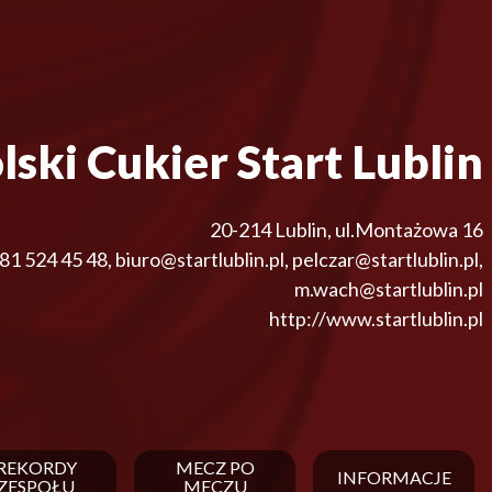
lski Cukier Start Lublin
20-214
Lublin
,
ul.Montażowa 16
81 524 45 48
,
biuro@startlublin.pl, pelczar@startlublin.pl,
m.wach@startlublin.pl
http://www.startlublin.pl
REKORDY
MECZ PO
INFORMACJE
ZESPOŁU
MECZU