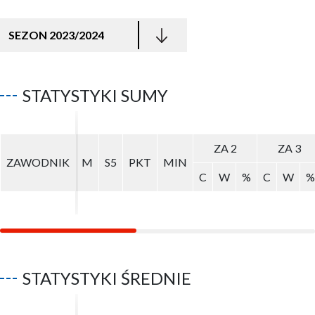
SEZON 2023/2024
STATYSTYKI SUMY
ZA 2
ZA 2
ZA 3
ZA 3
ZAWODNIK
ZAWODNIK
M
M
S5
S5
PKT
PKT
MIN
MIN
C
C
W
W
%
%
C
C
W
W
%
%
STATYSTYKI ŚREDNIE