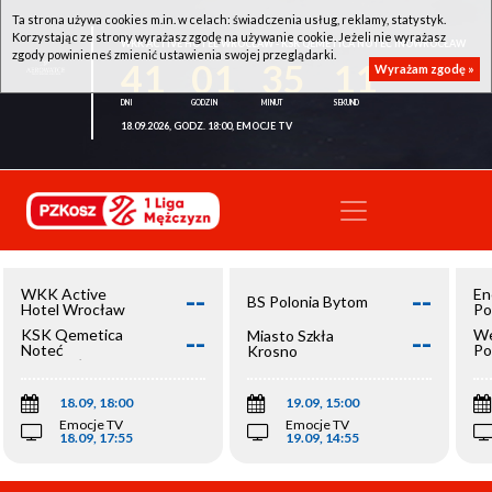
Ta strona używa cookies m.in. w celach: świadczenia usług, reklamy, statystyk.
Korzystając ze strony wyrażasz zgodę na używanie cookie. Jeżeli nie wyrażasz
WKK ACTIVE HOTEL WROCŁAW - KSK QEMETICA NOTEĆ INOWROCŁAW
zgody powinieneś zmienić ustawienia swojej przeglądarki.
41
01
35
11
Wyrażam zgodę »
18.09.2026, GODZ. 18:00, EMOCJE TV
--
--
WKK Active
En
BS Polonia Bytom
Hotel Wrocław
Po
--
--
KSK Qemetica
We
Miasto Szkła
Noteć
Po
Krosno
Inowrocław
Op
18.09, 18:00
19.09, 15:00
Emocje TV
Emocje TV
18.09, 17:55
19.09, 14:55