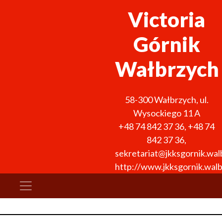
Victoria
Górnik
Wałbrzych
58-300
Wałbrzych
,
ul.
Wysockiego 11 A
+48 74 842 37 36
,
+48 74
842 37 36
,
sekretariat@jkksgornik.wal
http://www.jkksgornik.walb