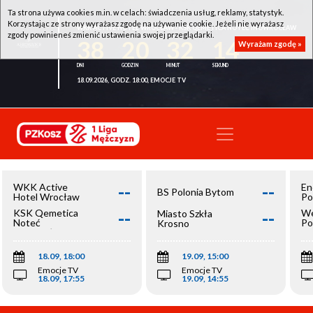
Ta strona używa cookies m.in. w celach: świadczenia usług, reklamy, statystyk.
Korzystając ze strony wyrażasz zgodę na używanie cookie. Jeżeli nie wyrażasz
WKK ACTIVE HOTEL WROCŁAW - KSK QEMETICA NOTEĆ INOWROCŁAW
zgody powinieneś zmienić ustawienia swojej przeglądarki.
38
20
32
14
Wyrażam zgodę »
18.09.2026, GODZ. 18:00, EMOCJE TV
--
--
WKK Active
En
BS Polonia Bytom
Hotel Wrocław
Po
--
--
KSK Qemetica
We
Miasto Szkła
Noteć
Po
Krosno
Inowrocław
Op
18.09, 18:00
19.09, 15:00
Emocje TV
Emocje TV
18.09, 17:55
19.09, 14:55