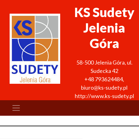
KS Sudety
Jelenia
Góra
58-500
Jelenia Góra
,
ul.
Sudecka 42
+48 793624484
,
biuro@ks-sudety.pl
http://www.ks-sudety.pl