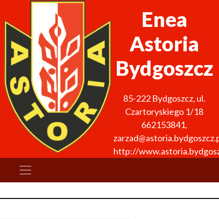
Enea
Astoria
Bydgoszcz
85-222
Bydgoszcz
,
ul.
Czartoryskiego 1/18
662153841
,
zarzad@astoria.bydgoszcz.p
http://www.astoria.bydgosz