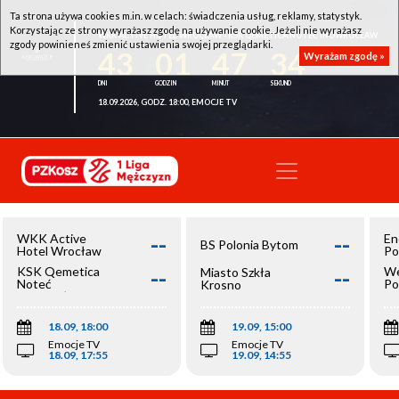
Ta strona używa cookies m.in. w celach: świadczenia usług, reklamy, statystyk.
Korzystając ze strony wyrażasz zgodę na używanie cookie. Jeżeli nie wyrażasz
WKK ACTIVE HOTEL WROCŁAW - KSK QEMETICA NOTEĆ INOWROCŁAW
zgody powinieneś zmienić ustawienia swojej przeglądarki.
43
01
47
34
Wyrażam zgodę »
18.09.2026, GODZ. 18:00, EMOCJE TV
--
--
WKK Active
En
BS Polonia Bytom
Hotel Wrocław
Po
--
--
KSK Qemetica
We
Miasto Szkła
Noteć
Po
Krosno
Inowrocław
Op
18.09, 18:00
19.09, 15:00
Emocje TV
Emocje TV
18.09, 17:55
19.09, 14:55