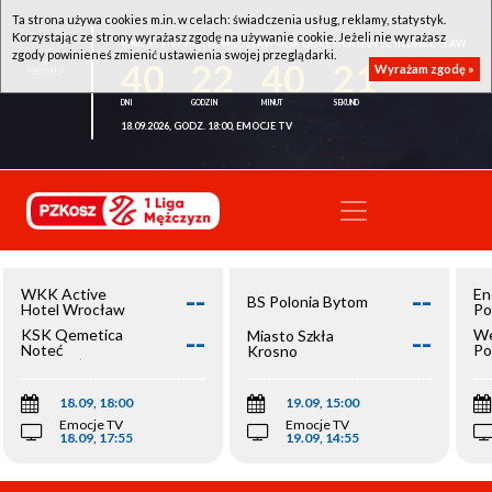
Ta strona używa cookies m.in. w celach: świadczenia usług, reklamy, statystyk.
Korzystając ze strony wyrażasz zgodę na używanie cookie. Jeżeli nie wyrażasz
WKK ACTIVE HOTEL WROCŁAW - KSK QEMETICA NOTEĆ INOWROCŁAW
zgody powinieneś zmienić ustawienia swojej przeglądarki.
40
22
40
20
Wyrażam zgodę »
18.09.2026, GODZ. 18:00, EMOCJE TV
--
--
WKK Active
En
BS Polonia Bytom
Hotel Wrocław
Po
--
--
KSK Qemetica
We
Miasto Szkła
Noteć
Po
Krosno
Inowrocław
Op
18.09, 18:00
19.09, 15:00
Emocje TV
Emocje TV
18.09, 17:55
19.09, 14:55