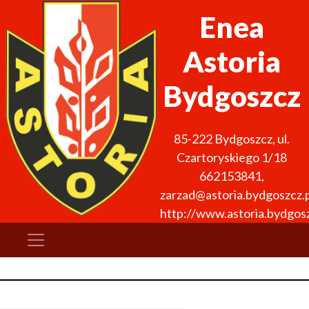
Enea
Astoria
Bydgoszcz
85-222
Bydgoszcz
,
ul.
Czartoryskiego 1/18
662153841
,
zarzad@astoria.bydgoszcz.p
http://www.astoria.bydgosz