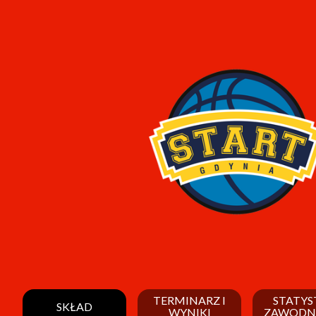
TERMINARZ I
STATYS
SKŁAD
WYNIKI
ZAWODN