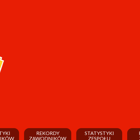
TYKI
REKORDY
STATYSTYKI
IKÓW
ZAWODNIKÓW
ZESPOŁU