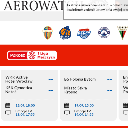
Ta strona używa cookies m.in. w celach: św
powinieneś zmienić ustawienia swojej prz
--
--
WKK Active
En
BS Polonia Bytom
Hotel Wrocław
Po
--
--
KSK Qemetica
We
Miasto Szkła
Noteć
Po
Krosno
Inowrocław
Op
18.09, 18:00
19.09, 15:00
Emocje TV
Emocje TV
18.09, 17:55
19.09, 14:55