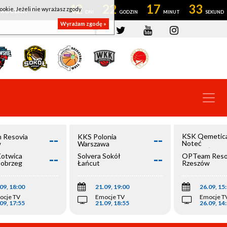
42
22
17
33
ookie. Jeżeli nie wyrażasz zgody
OWROCŁAW
Wyrażam zgodę »
--
--
KSK Qemetic
 Resovia
KKS Polonia
Noteć
w
Warszawa
Inowrocław
--
--
Kotwica
Solvera Sokół
OPTeam Reso
łobrzeg
Łańcut
Rzeszów
09, 18:00
21.09, 19:00
26.09, 15
ocje TV
Emocje TV
Emocje T
09, 17:55
21.09, 18:55
26.09, 14