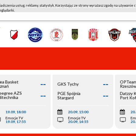
iadczenia usług, reklamy, statystyk. Korzystając ze strony wyrażasz zgodę na używanie c
WKK ACTIVE HOTEL WROCŁAW - KSK QEMETICA NOTEĆ IN
eglądarki.
--
--
ea Basket
OPTeam
GKS Tychy
znań
Rzeszó
--
--
egree AZS
PGE Spójnia
Datzzy 
litechnika
Stargard
Port Ko
olska
19.09, 18:00
20.09, 15:00
20.
Emocje TV
Emocje TV
Em
19.09, 17:55
20.09, 14:55
20.