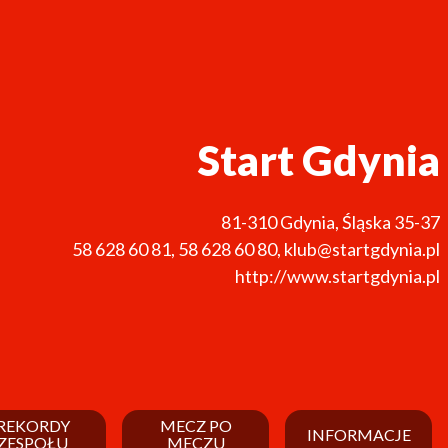
Start Gdynia
81-310
Gdynia
,
Śląska 35-37
58 628 60 81
,
58 628 60 80
,
klub@startgdynia.pl
http://www.startgdynia.pl
REKORDY
MECZ PO
INFORMACJE
ZESPOŁU
MECZU