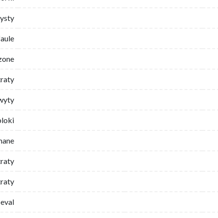
ysty
faule
zone
traty
wyty
bloki
mane
traty
raty
eval