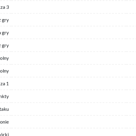
za 3
z gry
 gry
z gry
wolny
olny
za 1
nkty
ataku
ronie
iórki