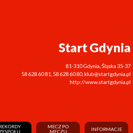
Start Gdynia
81-310
Gdynia
,
Śląska 35-37
58 628 60 81
,
58 628 60 80
,
klub@startgdynia.pl
http://www.startgdynia.pl
REKORDY
MECZ PO
INFORMACJE
ZESPOŁU
MECZU