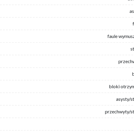
as
faule wymus
s
przech
bloki otrzy
asysty/s
przechwyty/st