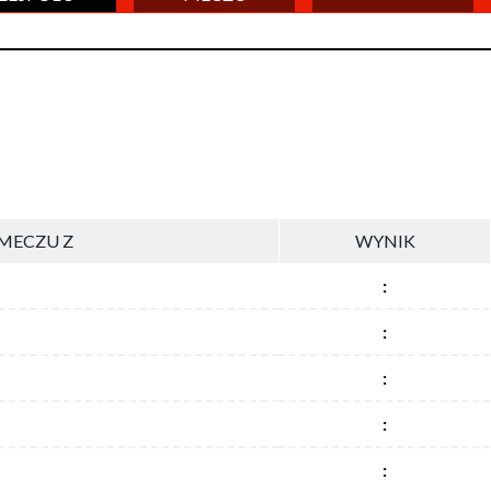
MECZU Z
WYNIK
:
:
:
:
: