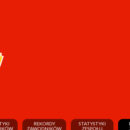
TYKI
REKORDY
STATYSTYKI
IKÓW
ZAWODNIKÓW
ZESPOŁU