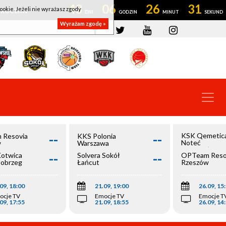
43
06
26
30
ookie. Jeżeli nie wyrażasz zgody
OWROCŁAW
Wyrażam zgodę »
--
--
KSK Qemetic
 Resovia
KKS Polonia
Noteć
w
Warszawa
Inowrocław
--
--
Kotwica
Solvera Sokół
OPTeam Reso
łobrzeg
Łańcut
Rzeszów
09, 18:00
21.09, 19:00
26.09, 15
ocje TV
Emocje TV
Emocje T
09, 17:55
21.09, 18:55
26.09, 14