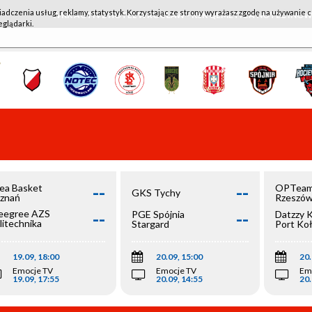
iadczenia usług, reklamy, statystyk. Korzystając ze strony wyrażasz zgodę na używanie c
WKK ACTIVE HOTEL WROCŁAW - KSK QEMETICA NOTEĆ IN
eglądarki.
--
--
ea Basket
OPTeam
GKS Tychy
znań
Rzeszó
--
--
egree AZS
PGE Spójnia
Datzzy 
litechnika
Stargard
Port Ko
olska
19.09, 18:00
20.09, 15:00
20.
Emocje TV
Emocje TV
Em
19.09, 17:55
20.09, 14:55
20.