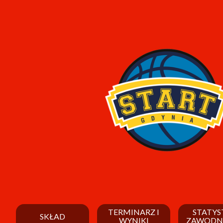
TERMINARZ I
STATYS
SKŁAD
WYNIKI
ZAWODN