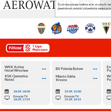
Ta strona używa cookies m.in. w celach: św
powinieneś zmienić ustawienia swojej prz
--
--
WKK Active
En
BS Polonia Bytom
Hotel Wrocław
Po
--
--
KSK Qemetica
We
Miasto Szkła
Noteć
Po
Krosno
Inowrocław
Op
18.09, 18:00
19.09, 15:00
Emocje TV
Emocje TV
18.09, 17:55
19.09, 14:55