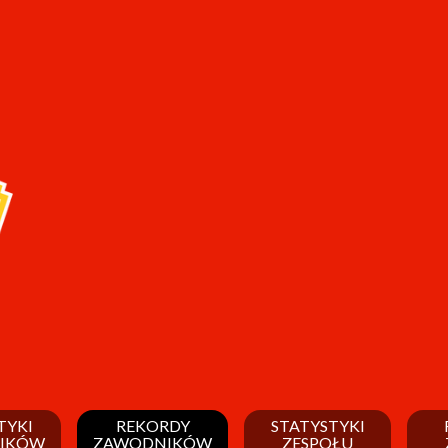
TYKI
REKORDY
STATYSTYKI
IKÓW
ZAWODNIKÓW
ZESPOŁU