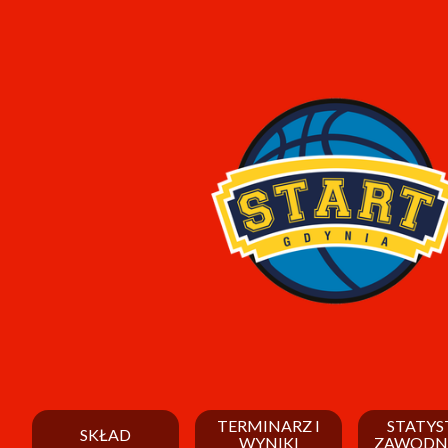
TERMINARZ I
STATYS
SKŁAD
WYNIKI
ZAWODN