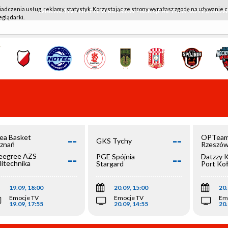
iadczenia usług, reklamy, statystyk. Korzystając ze strony wyrażasz zgodę na używanie c
WKK ACTIVE HOTEL WROCŁAW - KSK QEMETICA NOTEĆ IN
eglądarki.
--
--
ea Basket
OPTeam
GKS Tychy
znań
Rzeszó
--
--
egree AZS
PGE Spójnia
Datzzy 
litechnika
Stargard
Port Ko
olska
19.09, 18:00
20.09, 15:00
20.
Emocje TV
Emocje TV
Em
19.09, 17:55
20.09, 14:55
20.