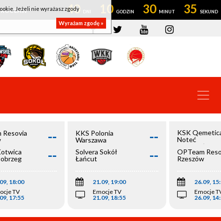
40
10
30
34
ookie. Jeżeli nie wyrażasz zgody
OWROCŁAW
Wyrażam zgodę »
--
--
KSK Qemetic
 Resovia
KKS Polonia
Noteć
w
Warszawa
Inowrocław
--
--
Kotwica
Solvera Sokół
OPTeam Reso
łobrzeg
Łańcut
Rzeszów
09, 18:00
21.09, 19:00
26.09, 15
ocje TV
Emocje TV
Emocje T
09, 17:55
21.09, 18:55
26.09, 14