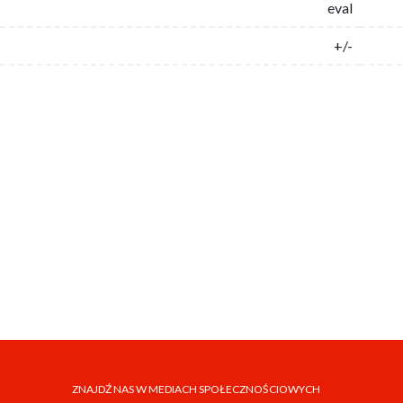
eval
+/-
ZNAJDŹ NAS W MEDIACH SPOŁECZNOŚCIOWYCH