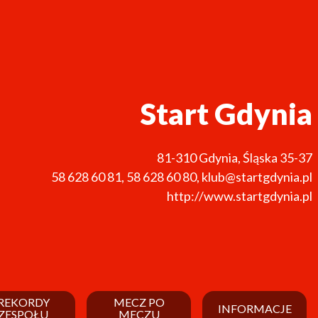
Start Gdynia
81-310
Gdynia
,
Śląska 35-37
58 628 60 81
,
58 628 60 80
,
klub@startgdynia.pl
http://www.startgdynia.pl
REKORDY
MECZ PO
INFORMACJE
ZESPOŁU
MECZU