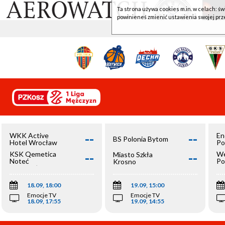
Ta strona używa cookies m.in. w celach: św
powinieneś zmienić ustawienia swojej prz
--
--
WKK Active
En
BS Polonia Bytom
Hotel Wrocław
Po
--
--
KSK Qemetica
We
Miasto Szkła
Noteć
Po
Krosno
Inowrocław
Op
18.09, 18:00
19.09, 15:00
Emocje TV
Emocje TV
18.09, 17:55
19.09, 14:55