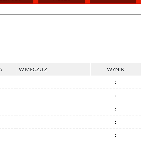
A
W MECZU Z
WYNIK
:
:
:
:
: