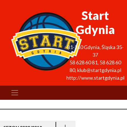
Start
Gdynia
81-310
Gdynia
,
Śląska 35-
37
58 628 60 81
,
58 628 60
80
,
klub@startgdynia.pl
http://www.startgdynia.pl