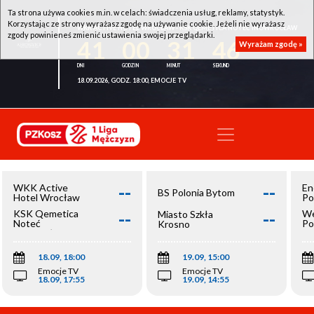
Ta strona używa cookies m.in. w celach: świadczenia usług, reklamy, statystyk.
Korzystając ze strony wyrażasz zgodę na używanie cookie. Jeżeli nie wyrażasz
WKK ACTIVE HOTEL WROCŁAW - KSK QEMETICA NOTEĆ INOWROCŁAW
zgody powinieneś zmienić ustawienia swojej przeglądarki.
41
00
31
46
Wyrażam zgodę »
18.09.2026, GODZ. 18:00, EMOCJE TV
--
--
WKK Active
En
BS Polonia Bytom
Hotel Wrocław
Po
--
--
KSK Qemetica
We
Miasto Szkła
Noteć
Po
Krosno
Inowrocław
Op
18.09, 18:00
19.09, 15:00
Emocje TV
Emocje TV
18.09, 17:55
19.09, 14:55