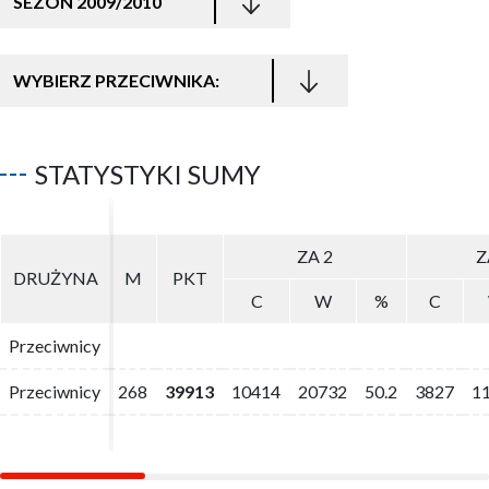
SEZON 2009/2010
WYBIERZ PRZECIWNIKA:
STATYSTYKI SUMY
ZA 2
ZA 2
Z
Z
DRUŻYNA
DRUŻYNA
M
M
PKT
PKT
C
C
W
W
%
%
C
C
Przeciwnicy
Przeciwnicy
Przeciwnicy
Przeciwnicy
268
268
39913
39913
10414
10414
20732
20732
50.2
50.2
3827
3827
1
1