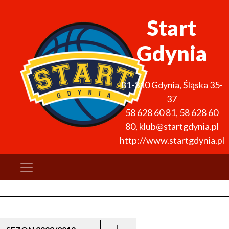
Start
Gdynia
81-310
Gdynia
,
Śląska 35-
37
58 628 60 81
,
58 628 60
80
,
klub@startgdynia.pl
http://www.startgdynia.pl