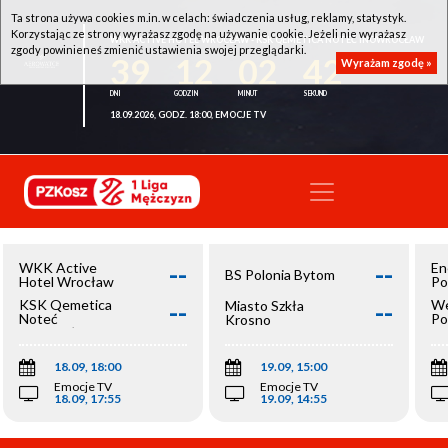
Ta strona używa cookies m.in. w celach: świadczenia usług, reklamy, statystyk.
Korzystając ze strony wyrażasz zgodę na używanie cookie. Jeżeli nie wyrażasz
WKK ACTIVE HOTEL WROCŁAW - KSK QEMETICA NOTEĆ INOWROCŁAW
zgody powinieneś zmienić ustawienia swojej przeglądarki.
39
12
02
42
Wyrażam zgodę »
18.09.2026, GODZ. 18:00, EMOCJE TV
--
--
WKK Active
En
BS Polonia Bytom
Hotel Wrocław
Po
--
--
KSK Qemetica
We
Miasto Szkła
Noteć
Po
Krosno
Inowrocław
Op
18.09, 18:00
19.09, 15:00
Emocje TV
Emocje TV
18.09, 17:55
19.09, 14:55