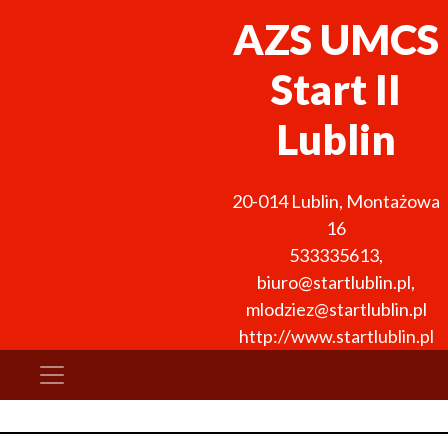
AZS UMCS
Start II
Lublin
20-014
Lublin
,
Montażowa
16
533335613
,
biuro@startlublin.pl,
mlodziez@startlublin.pl
http://www.startlublin.pl