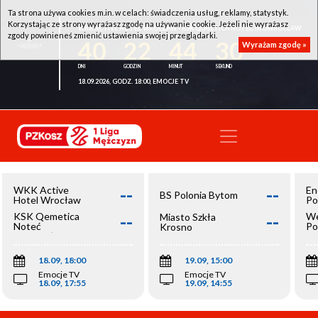
Ta strona używa cookies m.in. w celach: świadczenia usług, reklamy, statystyk.
Korzystając ze strony wyrażasz zgodę na używanie cookie. Jeżeli nie wyrażasz
WKK ACTIVE HOTEL WROCŁAW - KSK QEMETICA NOTEĆ INOWROCŁAW
zgody powinieneś zmienić ustawienia swojej przeglądarki.
40
22
44
30
Wyrażam zgodę »
18.09.2026, GODZ. 18:00, EMOCJE TV
--
--
WKK Active
En
BS Polonia Bytom
Hotel Wrocław
Po
--
--
KSK Qemetica
We
Miasto Szkła
Noteć
Po
Krosno
Inowrocław
Op
18.09, 18:00
19.09, 15:00
Emocje TV
Emocje TV
18.09, 17:55
19.09, 14:55