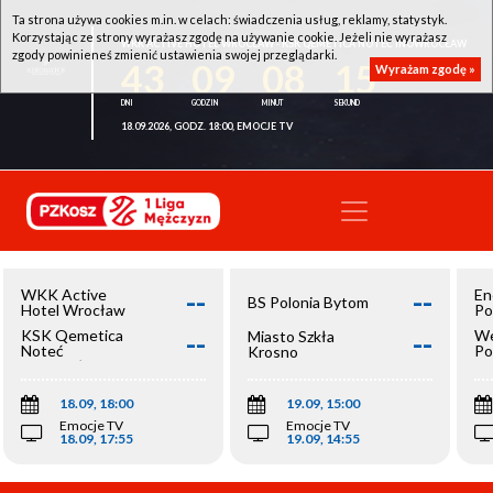
Ta strona używa cookies m.in. w celach: świadczenia usług, reklamy, statystyk.
Korzystając ze strony wyrażasz zgodę na używanie cookie. Jeżeli nie wyrażasz
WKK ACTIVE HOTEL WROCŁAW - KSK QEMETICA NOTEĆ INOWROCŁAW
zgody powinieneś zmienić ustawienia swojej przeglądarki.
43
09
08
15
Wyrażam zgodę »
18.09.2026, GODZ. 18:00, EMOCJE TV
--
--
WKK Active
En
BS Polonia Bytom
Hotel Wrocław
Po
--
--
KSK Qemetica
We
Miasto Szkła
Noteć
Po
Krosno
Inowrocław
Op
18.09, 18:00
19.09, 15:00
Emocje TV
Emocje TV
18.09, 17:55
19.09, 14:55