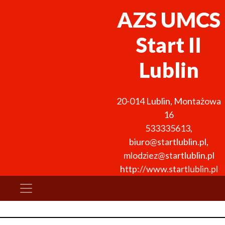
AZS UMCS
Start II
Lublin
20-014
Lublin
,
Montażowa
16
533335613
,
biuro@startlublin.pl,
mlodziez@startlublin.pl
http://www.startlublin.pl