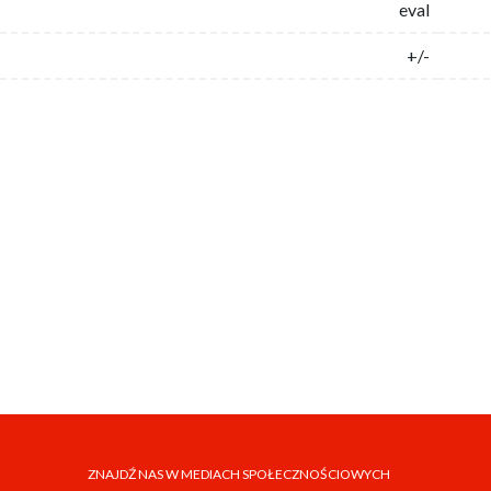
eval
+/-
ZNAJDŹ NAS W MEDIACH SPOŁECZNOŚCIOWYCH