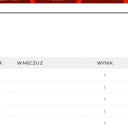
A
W MECZU Z
WYNIK
:
:
:
:
: