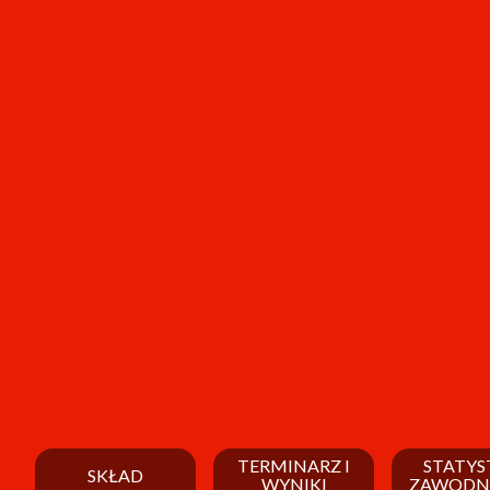
TERMINARZ I
STATYS
SKŁAD
WYNIKI
ZAWODN