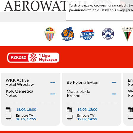
Ta strona używa cookies m.in. w celach: św
powinieneś zmienić ustawienia swojej prz
--
--
WKK Active
En
BS Polonia Bytom
Hotel Wrocław
Po
--
--
KSK Qemetica
We
Miasto Szkła
Noteć
Po
Krosno
Inowrocław
Op
18.09, 18:00
19.09, 15:00
Emocje TV
Emocje TV
18.09, 17:55
19.09, 14:55