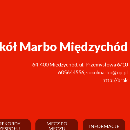
kół Marbo Międzychód
64-400
Międzychód
,
ul. Przemysłowa 6/10
605644556
,
sokolmarbo@op.pl
http://brak
REKORDY
MECZ PO
INFORMACJE
ZESPOŁU
MECZU