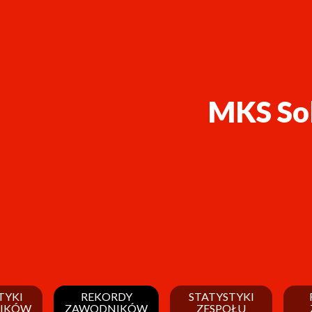
MKS So
TYKI
REKORDY
STATYSTYKI
IKÓW
ZAWODNIKÓW
ZESPOŁU