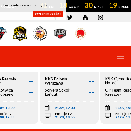
41
18
30
18
ookie. Jeżeli nie wyrażasz zgody
OWROCŁAW
Wyrażam zgodę »
--
--
KSK Qemetic
 Resovia
KKS Polonia
Noteć
w
Warszawa
Inowrocław
--
--
Kotwica
Solvera Sokół
OPTeam Reso
łobrzeg
Łańcut
Rzeszów
09, 18:00
21.09, 19:00
26.09, 15
ocje TV
Emocje TV
Emocje T
09, 17:55
21.09, 18:55
26.09, 14