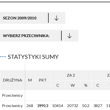
SEZON 2009/2010
WYBIERZ PRZECIWNIKA:
STATYSTYKI SUMY
ZA 2
ZA 2
Z
Z
DRUŻYNA
DRUŻYNA
M
M
PKT
PKT
C
C
W
W
%
%
C
C
Przeciwnicy
Przeciwnicy
Przeciwnicy
Przeciwnicy
268
268
39913
39913
10414
10414
20732
20732
50.2
50.2
3827
3827
1
1