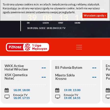
Ta strona używa cookies m.in. w celach: świadczenia usług, reklamy, statystyk.
Korzystając ze strony wyrażasz zgodę na używanie cookie. Jeżeli nie wyrażasz
WKK ACTIVE HOTEL WROCŁAW - KSK QEMETICA NOTEĆ INOWROCŁAW
zgody powinieneś zmienić ustawienia swojej przeglądarki.
39
08
13
11
Wyrażam zgodę »
18.09.2026, GODZ. 18:00, EMOCJE TV
--
--
WKK Active
En
BS Polonia Bytom
Hotel Wrocław
Po
--
--
KSK Qemetica
We
Miasto Szkła
Noteć
Po
Krosno
Inowrocław
Op
18.09, 18:00
19.09, 15:00
Emocje TV
Emocje TV
18.09, 17:55
19.09, 14:55