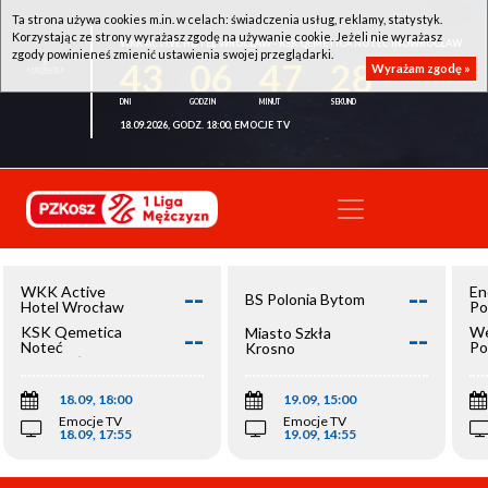
Ta strona używa cookies m.in. w celach: świadczenia usług, reklamy, statystyk.
Korzystając ze strony wyrażasz zgodę na używanie cookie. Jeżeli nie wyrażasz
WKK ACTIVE HOTEL WROCŁAW - KSK QEMETICA NOTEĆ INOWROCŁAW
zgody powinieneś zmienić ustawienia swojej przeglądarki.
43
06
47
28
Wyrażam zgodę »
18.09.2026, GODZ. 18:00, EMOCJE TV
--
--
WKK Active
En
BS Polonia Bytom
Hotel Wrocław
Po
--
--
KSK Qemetica
We
Miasto Szkła
Noteć
Po
Krosno
Inowrocław
Op
18.09, 18:00
19.09, 15:00
Emocje TV
Emocje TV
18.09, 17:55
19.09, 14:55