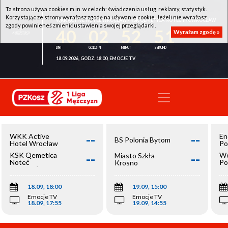
Ta strona używa cookies m.in. w celach: świadczenia usług, reklamy, statystyk.
Korzystając ze strony wyrażasz zgodę na używanie cookie. Jeżeli nie wyrażasz
WKK ACTIVE HOTEL WROCŁAW - KSK QEMETICA NOTEĆ INOWROCŁAW
zgody powinieneś zmienić ustawienia swojej przeglądarki.
40
02
52
50
Wyrażam zgodę »
18.09.2026, GODZ. 18:00, EMOCJE TV
--
--
WKK Active
En
BS Polonia Bytom
Hotel Wrocław
Po
--
--
KSK Qemetica
We
Miasto Szkła
Noteć
Po
Krosno
Inowrocław
Op
18.09, 18:00
19.09, 15:00
Emocje TV
Emocje TV
18.09, 17:55
19.09, 14:55