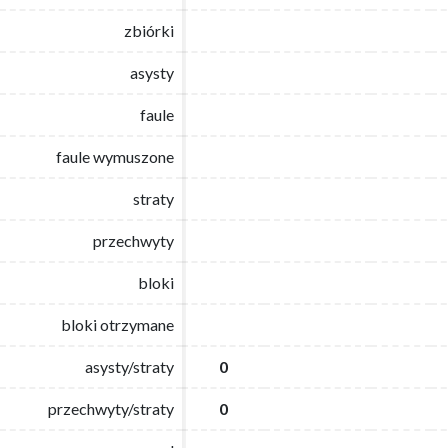
zbiórki
zbiórki
asysty
asysty
faule
faule
faule wymuszone
faule wymuszone
straty
straty
przechwyty
przechwyty
bloki
bloki
bloki otrzymane
bloki otrzymane
asysty/straty
asysty/straty
0
0
przechwyty/straty
przechwyty/straty
0
0