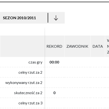
SEZON 2010/2011
REKORD
REKORD
ZAWODNIK
ZAWODNIK
DATA
DATA
czas gry
czas gry
00:00
00:00
celny rzut za 2
celny rzut za 2
wykonywany rzut za 2
wykonywany rzut za 2
skuteczność za 2
skuteczność za 2
0
0
celny rzut za 3
celny rzut za 3