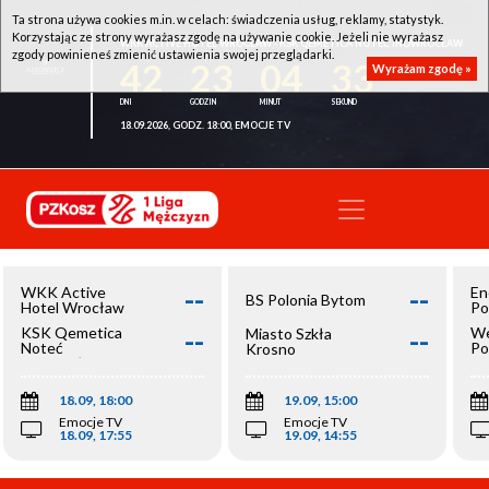
Ta strona używa cookies m.in. w celach: świadczenia usług, reklamy, statystyk.
Korzystając ze strony wyrażasz zgodę na używanie cookie. Jeżeli nie wyrażasz
WKK ACTIVE HOTEL WROCŁAW - KSK QEMETICA NOTEĆ INOWROCŁAW
zgody powinieneś zmienić ustawienia swojej przeglądarki.
42
23
04
33
Wyrażam zgodę »
18.09.2026, GODZ. 18:00, EMOCJE TV
--
--
WKK Active
En
BS Polonia Bytom
Hotel Wrocław
Po
--
--
KSK Qemetica
We
Miasto Szkła
Noteć
Po
Krosno
Inowrocław
Op
18.09, 18:00
19.09, 15:00
Emocje TV
Emocje TV
18.09, 17:55
19.09, 14:55