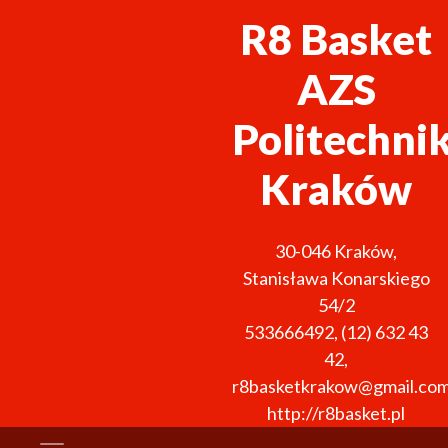
R8 Basket
AZS
Politechni
Kraków
30-046
Kraków
,
Stanisława Konarskiego
54/2
533666492
,
(12) 632 43
42
,
r8basketkrakow@gmail.co
http://r8basket.pl