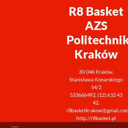
R8 Basket
AZS
Politechni
Kraków
30-046
Kraków
,
Stanisława Konarskiego
54/2
533666492
,
(12) 632 43
42
,
r8basketkrakow@gmail.co
http://r8basket.pl