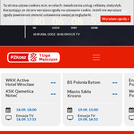
Ta strona używa cookies m.in. w celach: świadczenia usług, reklamy, statystyk.
Korzystając ze strony wyrażasz zgodę na używanie cookie. Jeżeli nie wyrażasz
WKK ACTIVE HOTEL WROCŁAW - KSK QEMETICA NOTEĆ INOWROCŁAW
zgody powinieneś zmienić ustawienia swojej przeglądarki.
40
06
08
55
Wyrażam zgodę »
18.09.2026, GODZ. 18:00, EMOCJE TV
--
--
WKK Active
En
BS Polonia Bytom
Hotel Wrocław
Po
--
--
KSK Qemetica
We
Miasto Szkła
Noteć
Po
Krosno
Inowrocław
Op
18.09, 18:00
19.09, 15:00
Emocje TV
Emocje TV
18.09, 17:55
19.09, 14:55