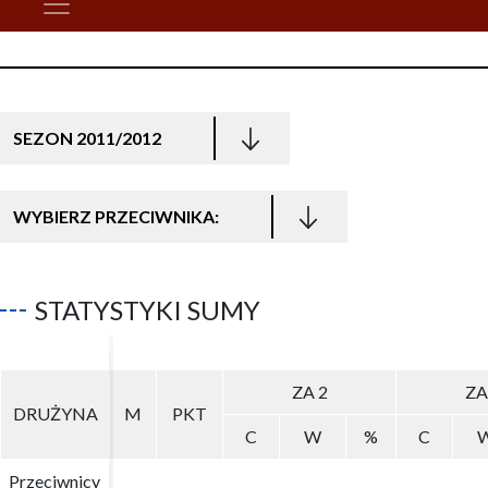
SEZON 2011/2012
WYBIERZ PRZECIWNIKA:
STATYSTYKI SUMY
ZA 2
ZA 2
ZA
ZA
DRUŻYNA
DRUŻYNA
M
M
PKT
PKT
C
C
W
W
%
%
C
C
Przeciwnicy
Przeciwnicy