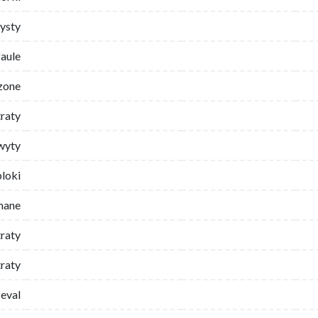
ysty
faule
zone
traty
wyty
bloki
mane
traty
raty
eval