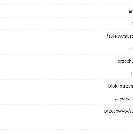
as
faule wymus
s
przech
bloki otrzy
asysty/s
przechwyty/st