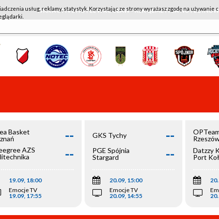
iadczenia usług, reklamy, statystyk. Korzystając ze strony wyrażasz zgodę na używanie c
WKK ACTIVE HOTEL WROCŁAW - KSK QEMETICA NOTEĆ IN
eglądarki.
--
--
ea Basket
OPTeam
GKS Tychy
znań
Rzeszó
--
--
egree AZS
PGE Spójnia
Datzzy 
litechnika
Stargard
Port Ko
olska
19.09, 18:00
20.09, 15:00
20.
Emocje TV
Emocje TV
Em
19.09, 17:55
20.09, 14:55
20.