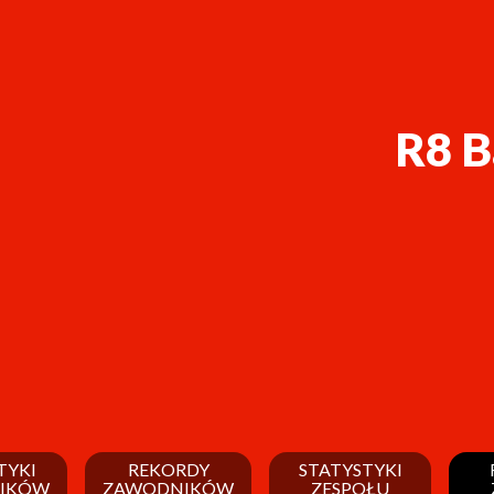
R8 B
TYKI
REKORDY
STATYSTYKI
IKÓW
ZAWODNIKÓW
ZESPOŁU