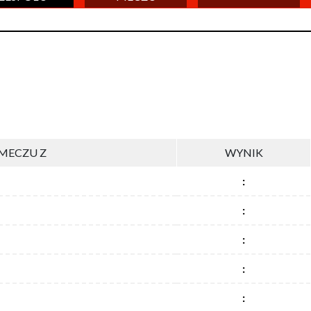
MECZU Z
WYNIK
:
:
:
:
: