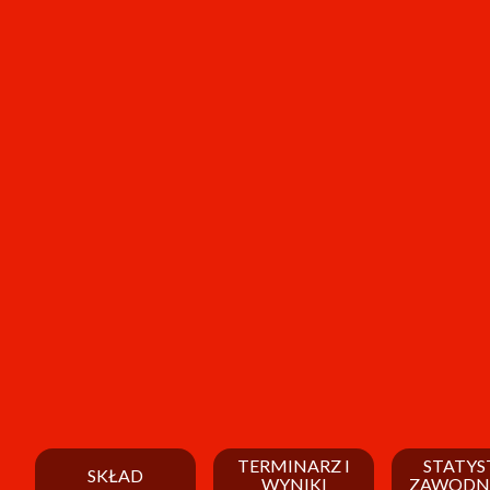
TERMINARZ I
STATYS
SKŁAD
WYNIKI
ZAWODN