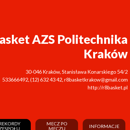
asket AZS Politechnika
Kraków
30-046
Kraków
,
Stanisława Konarskiego 54/2
533666492
,
(12) 632 43 42
,
r8basketkrakow@gmail.com
http://r8basket.pl
REKORDY
MECZ PO
INFORMACJE
ZESPOŁU
MECZU