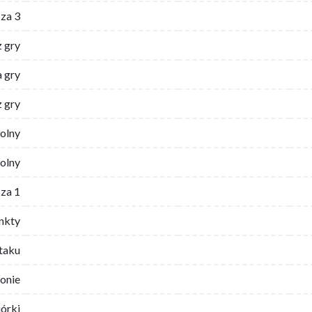
za 3
z gry
 gry
z gry
wolny
olny
za 1
nkty
ataku
ronie
iórki