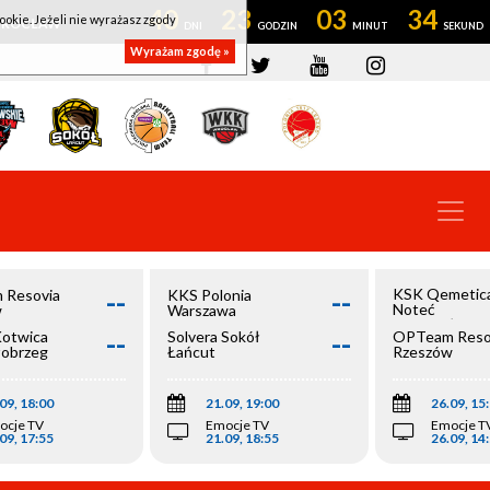
40
23
03
33
ookie. Jeżeli nie wyrażasz zgody
OWROCŁAW
Wyrażam zgodę »
--
--
KSK Qemetic
 Resovia
KKS Polonia
Noteć
w
Warszawa
Inowrocław
--
--
Kotwica
Solvera Sokół
OPTeam Reso
łobrzeg
Łańcut
Rzeszów
09, 18:00
21.09, 19:00
26.09, 15
ocje TV
Emocje TV
Emocje T
09, 17:55
21.09, 18:55
26.09, 14