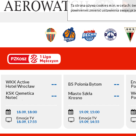
Ta strona używa cookies m.in. w celach: św
powinieneś zmienić ustawienia swojej prz
--
--
WKK Active
En
BS Polonia Bytom
Hotel Wrocław
Po
--
--
KSK Qemetica
We
Miasto Szkła
Noteć
Po
Krosno
Inowrocław
Op
18.09, 18:00
19.09, 15:00
Emocje TV
Emocje TV
18.09, 17:55
19.09, 14:55