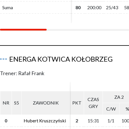
Suma
Suma
80
80
200:00
200:00
25/43
25/43
58
58
ENERGA KOTWICA KOŁOBRZEG
Trener: Rafał Frank
ZA 2
ZA 2
CZAS
CZAS
NR
NR
S5
S5
ZAWODNIK
ZAWODNIK
PKT
PKT
GRY
GRY
C/W
C/W
0
0
Hubert Kruszczyński
Hubert Kruszczyński
2
2
15:31
15:31
1/1
1/1
100
100