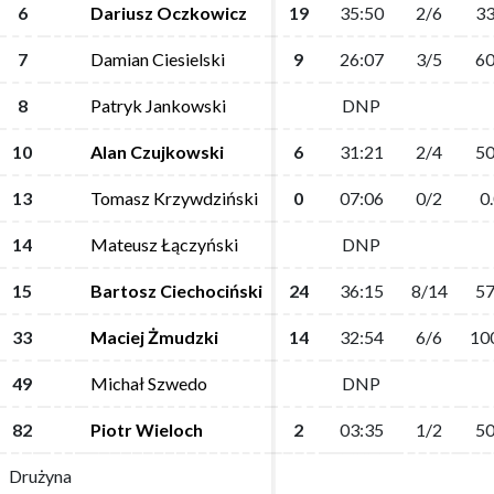
6
6
Dariusz Oczkowicz
Dariusz Oczkowicz
19
19
35:50
35:50
2/6
2/6
33
33
7
7
Damian Ciesielski
Damian Ciesielski
9
9
26:07
26:07
3/5
3/5
60
60
8
8
Patryk Jankowski
Patryk Jankowski
DNP
DNP
10
10
Alan Czujkowski
Alan Czujkowski
6
6
31:21
31:21
2/4
2/4
50
50
13
13
Tomasz Krzywdziński
Tomasz Krzywdziński
0
0
07:06
07:06
0/2
0/2
0
0
14
14
Mateusz Łączyński
Mateusz Łączyński
DNP
DNP
15
15
Bartosz Ciechociński
Bartosz Ciechociński
24
24
36:15
36:15
8/14
8/14
57
57
33
33
Maciej Żmudzki
Maciej Żmudzki
14
14
32:54
32:54
6/6
6/6
10
10
49
49
Michał Szwedo
Michał Szwedo
DNP
DNP
82
82
Piotr Wieloch
Piotr Wieloch
2
2
03:35
03:35
1/2
1/2
50
50
Drużyna
Drużyna