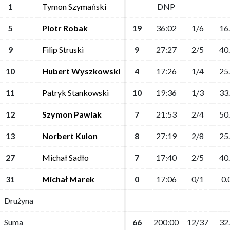
1
1
Tymon Szymański
Tymon Szymański
DNP
DNP
5
5
Piotr Robak
Piotr Robak
19
19
36:02
36:02
1/6
1/6
16
16
9
9
Filip Struski
Filip Struski
9
9
27:27
27:27
2/5
2/5
40
40
10
10
Hubert Wyszkowski
Hubert Wyszkowski
4
4
17:26
17:26
1/4
1/4
25
25
11
11
Patryk Stankowski
Patryk Stankowski
10
10
19:36
19:36
1/3
1/3
33
33
12
12
Szymon Pawlak
Szymon Pawlak
7
7
21:53
21:53
2/4
2/4
50
50
13
13
Norbert Kulon
Norbert Kulon
8
8
27:19
27:19
2/8
2/8
25
25
27
27
Michał Sadło
Michał Sadło
7
7
17:40
17:40
2/5
2/5
40
40
31
31
Michał Marek
Michał Marek
0
0
17:06
17:06
0/1
0/1
0.
0.
Drużyna
Drużyna
Suma
Suma
66
66
200:00
200:00
12/37
12/37
32
32