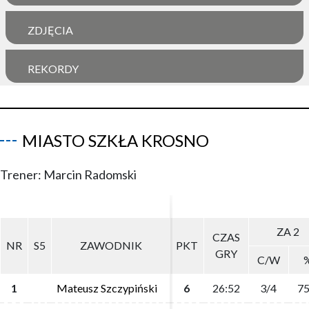
ZDJĘCIA
REKORDY
MIASTO SZKŁA KROSNO
Trener: Marcin Radomski
ZA 2
ZA 2
CZAS
CZAS
NR
NR
S5
S5
ZAWODNIK
ZAWODNIK
PKT
PKT
GRY
GRY
C/W
C/W
1
1
Mateusz Szczypiński
Mateusz Szczypiński
6
6
26:52
26:52
3/4
3/4
75
75