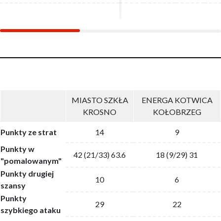
MIASTO SZKŁA
ENERGA KOTWICA
KROSNO
KOŁOBRZEG
Punkty ze strat
14
9
Punkty w
42 (21/33) 63.6
18 (9/29) 31
"pomalowanym"
Punkty drugiej
10
6
szansy
Punkty
29
22
szybkiego ataku