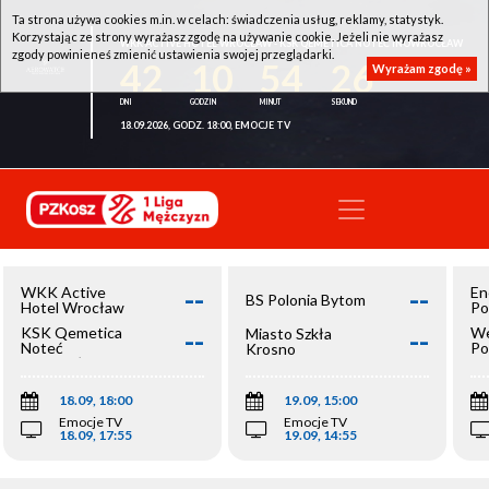
Ta strona używa cookies m.in. w celach: świadczenia usług, reklamy, statystyk.
Korzystając ze strony wyrażasz zgodę na używanie cookie. Jeżeli nie wyrażasz
WKK ACTIVE HOTEL WROCŁAW - KSK QEMETICA NOTEĆ INOWROCŁAW
zgody powinieneś zmienić ustawienia swojej przeglądarki.
42
10
54
26
Wyrażam zgodę »
18.09.2026, GODZ. 18:00, EMOCJE TV
--
--
WKK Active
En
BS Polonia Bytom
Hotel Wrocław
Po
--
--
KSK Qemetica
We
Miasto Szkła
Noteć
Po
Krosno
Inowrocław
Op
18.09, 18:00
19.09, 15:00
Emocje TV
Emocje TV
18.09, 17:55
19.09, 14:55