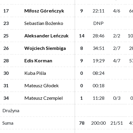
17
17
Miłosz Góreńczyk
Miłosz Góreńczyk
9
9
22:11
22:11
4/6
4/6
6
6
23
23
Sebastian Bożenko
Sebastian Bożenko
DNP
DNP
25
25
Aleksander Leńczuk
Aleksander Leńczuk
14
14
28:46
28:46
2/2
2/2
10
10
26
26
Wojciech Siembiga
Wojciech Siembiga
8
8
34:51
34:51
2/7
2/7
2
2
28
28
Edis Korman
Edis Korman
9
9
19:29
19:29
4/7
4/7
5
5
30
30
Kuba Piśla
Kuba Piśla
0
0
08:24
08:24
31
31
Mateusz Głodek
Mateusz Głodek
0
0
00:18
00:18
34
34
Mateusz Czempiel
Mateusz Czempiel
1
1
11:28
11:28
0/3
0/3
0
0
Drużyna
Drużyna
Suma
Suma
78
78
200:00
200:00
21/51
21/51
4
4