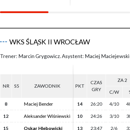
WKS ŚLĄSK II WROCŁAW
Trener: Marcin Grygowicz. Asystent: Maciej Maciejewski
ZA 2
ZA 2
CZAS
CZAS
NR
NR
S5
S5
ZAWODNIK
ZAWODNIK
PKT
PKT
GRY
GRY
C/W
C/W
8
8
Maciej Bender
Maciej Bender
14
14
26:20
26:20
4/10
4/10
4
4
12
12
Aleksander Wiśniewski
Aleksander Wiśniewski
10
10
24:26
24:26
3/10
3/10
3
3
15
15
Oskar Hlebowicki
Oskar Hlebowicki
13
13
23:47
23:47
2/6
2/6
3
3