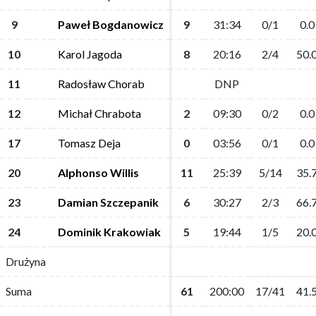
9
9
Paweł Bogdanowicz
Paweł Bogdanowicz
9
9
31:34
31:34
0/1
0/1
0.0
0.0
10
10
Karol Jagoda
Karol Jagoda
8
8
20:16
20:16
2/4
2/4
50.
50.
11
11
Radosław Chorab
Radosław Chorab
DNP
DNP
12
12
Michał Chrabota
Michał Chrabota
2
2
09:30
09:30
0/2
0/2
0.0
0.0
17
17
Tomasz Deja
Tomasz Deja
0
0
03:56
03:56
0/1
0/1
0.0
0.0
20
20
Alphonso Willis
Alphonso Willis
11
11
25:39
25:39
5/14
5/14
35.
35.
23
23
Damian Szczepanik
Damian Szczepanik
6
6
30:27
30:27
2/3
2/3
66.
66.
24
24
Dominik Krakowiak
Dominik Krakowiak
5
5
19:44
19:44
1/5
1/5
20.
20.
Drużyna
Drużyna
Suma
Suma
61
61
200:00
200:00
17/41
17/41
41.
41.