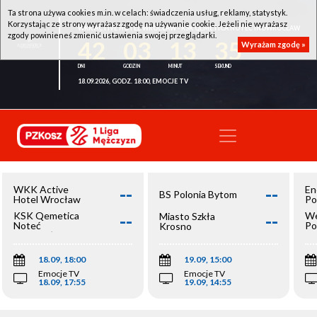
Ta strona używa cookies m.in. w celach: świadczenia usług, reklamy, statystyk.
Korzystając ze strony wyrażasz zgodę na używanie cookie. Jeżeli nie wyrażasz
WKK ACTIVE HOTEL WROCŁAW - KSK QEMETICA NOTEĆ INOWROCŁAW
zgody powinieneś zmienić ustawienia swojej przeglądarki.
42
03
13
34
Wyrażam zgodę »
18.09.2026, GODZ. 18:00, EMOCJE TV
--
--
WKK Active
En
BS Polonia Bytom
Hotel Wrocław
Po
--
--
KSK Qemetica
We
Miasto Szkła
Noteć
Po
Krosno
Inowrocław
Op
18.09, 18:00
19.09, 15:00
Emocje TV
Emocje TV
18.09, 17:55
19.09, 14:55