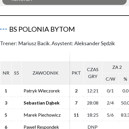
BS POLONIA BYTOM
Trener: Mariusz Bacik. Asystent: Aleksander Sędzik
ZA 2
ZA 2
CZAS
CZAS
NR
NR
S5
S5
ZAWODNIK
ZAWODNIK
PKT
PKT
GRY
GRY
C/W
C/W
%
%
1
1
Patryk Wieczorek
Patryk Wieczorek
2
2
12:21
12:21
0/1
0/1
0.0
0.0
3
3
Sebastian Dąbek
Sebastian Dąbek
7
7
28:08
28:08
2/4
2/4
50.
50.
5
5
Marek Piechowicz
Marek Piechowicz
11
11
18:25
18:25
5/6
5/6
83.
83.
6
6
Paweł Respondek
Paweł Respondek
DNP
DNP