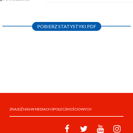
POBIERZ STATYSTYKI PDF
ZNAJDŹ NAS W MEDIACH SPOŁECZNOŚCIOWYCH