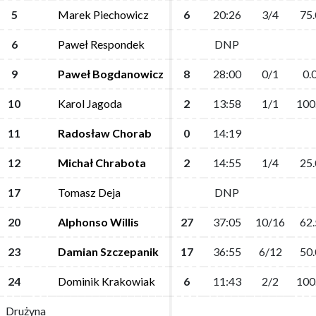
5
5
Marek Piechowicz
Marek Piechowicz
6
6
20:26
20:26
3/4
3/4
75.
75.
6
6
Paweł Respondek
Paweł Respondek
DNP
DNP
9
9
Paweł Bogdanowicz
Paweł Bogdanowicz
8
8
28:00
28:00
0/1
0/1
0.
0.
10
10
Karol Jagoda
Karol Jagoda
2
2
13:58
13:58
1/1
1/1
100
100
11
11
Radosław Chorab
Radosław Chorab
0
0
14:19
14:19
12
12
Michał Chrabota
Michał Chrabota
2
2
14:55
14:55
1/4
1/4
25.
25.
17
17
Tomasz Deja
Tomasz Deja
DNP
DNP
20
20
Alphonso Willis
Alphonso Willis
27
27
37:05
37:05
10/16
10/16
62.
62.
23
23
Damian Szczepanik
Damian Szczepanik
17
17
36:55
36:55
6/12
6/12
50.
50.
24
24
Dominik Krakowiak
Dominik Krakowiak
6
6
11:43
11:43
2/2
2/2
100
100
Drużyna
Drużyna