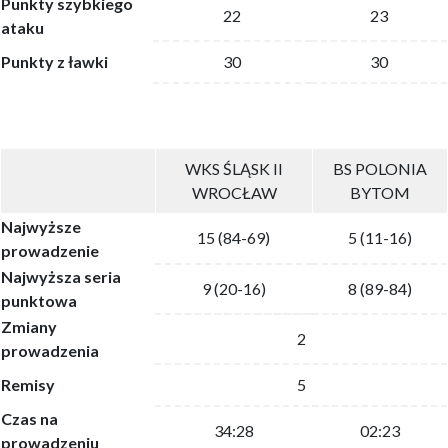
Punkty szybkiego
22
23
ataku
Punkty z ławki
30
30
WKS ŚLĄSK II
BS POLONIA
WROCŁAW
BYTOM
Najwyższe
15 (84-69)
5 (11-16)
prowadzenie
Najwyższa seria
9 (20-16)
8 (89-84)
punktowa
Zmiany
2
prowadzenia
Remisy
5
Czas na
34:28
02:23
prowadzeniu