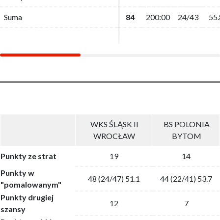
Suma
Suma
84
84
200:00
200:00
24/43
24/43
55.
55.
WKS ŚLĄSK II
BS POLONIA
WROCŁAW
BYTOM
Punkty ze strat
19
14
Punkty w
48 (24/47) 51.1
44 (22/41) 53.7
"pomalowanym"
Punkty drugiej
12
7
szansy