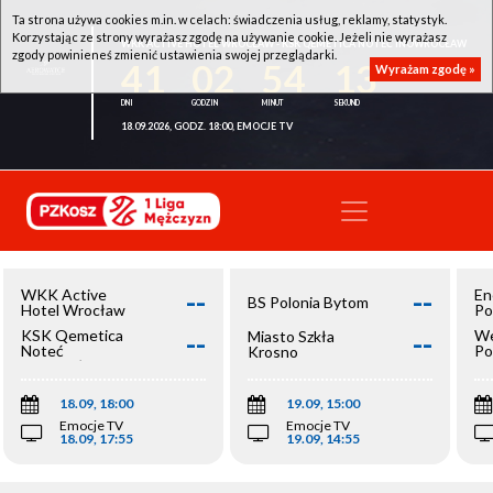
Ta strona używa cookies m.in. w celach: świadczenia usług, reklamy, statystyk.
Korzystając ze strony wyrażasz zgodę na używanie cookie. Jeżeli nie wyrażasz
WKK ACTIVE HOTEL WROCŁAW - KSK QEMETICA NOTEĆ INOWROCŁAW
zgody powinieneś zmienić ustawienia swojej przeglądarki.
41
02
54
13
Wyrażam zgodę »
18.09.2026, GODZ. 18:00, EMOCJE TV
--
--
WKK Active
En
BS Polonia Bytom
Hotel Wrocław
Po
--
--
KSK Qemetica
We
Miasto Szkła
Noteć
Po
Krosno
Inowrocław
Op
18.09, 18:00
19.09, 15:00
Emocje TV
Emocje TV
18.09, 17:55
19.09, 14:55