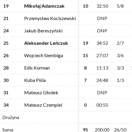
19
19
Mikołaj Adamczak
Mikołaj Adamczak
10
10
32:50
32:50
5/8
5/8
21
21
Przemysław Kociszewski
Przemysław Kociszewski
DNP
DNP
24
24
Jakub Bereszyński
Jakub Bereszyński
DNP
DNP
25
25
Aleksander Leńczuk
Aleksander Leńczuk
19
19
34:52
34:52
2/7
2/7
26
26
Wojciech Siembiga
Wojciech Siembiga
15
15
27:07
27:07
3/6
3/6
28
28
Edis Korman
Edis Korman
8
8
11:13
11:13
3/3
3/3
30
30
Kuba Piśla
Kuba Piśla
7
7
24:48
24:48
1/3
1/3
31
31
Mateusz Głodek
Mateusz Głodek
DNP
DNP
34
34
Mateusz Czempiel
Mateusz Czempiel
0
0
00:55
00:55
Drużyna
Drużyna
Suma
Suma
95
95
200:00
200:00
26/50
26/50