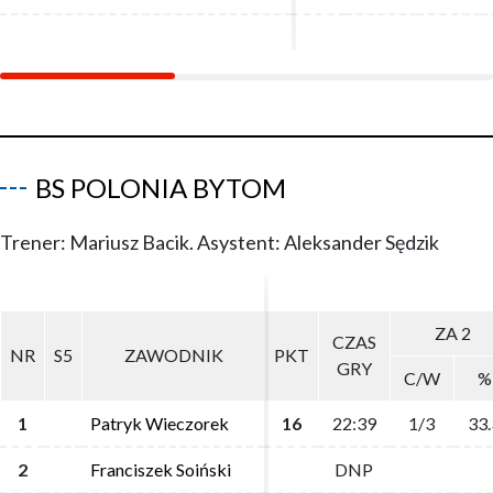
BS POLONIA BYTOM
Trener: Mariusz Bacik. Asystent: Aleksander Sędzik
ZA 2
ZA 2
CZAS
CZAS
NR
NR
S5
S5
ZAWODNIK
ZAWODNIK
PKT
PKT
GRY
GRY
C/W
C/W
%
%
1
1
Patryk Wieczorek
Patryk Wieczorek
16
16
22:39
22:39
1/3
1/3
33.
33.
2
2
Franciszek Soiński
Franciszek Soiński
DNP
DNP