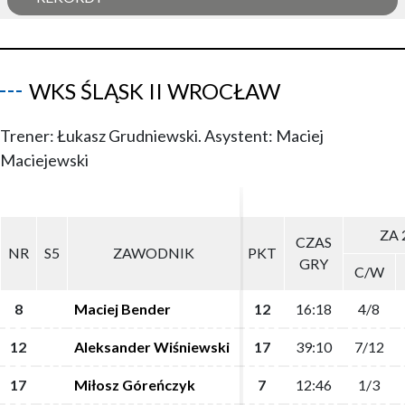
WKS ŚLĄSK II WROCŁAW
Trener: Łukasz Grudniewski. Asystent: Maciej
Maciejewski
ZA 
ZA 
CZAS
CZAS
NR
NR
S5
S5
ZAWODNIK
ZAWODNIK
PKT
PKT
GRY
GRY
C/W
C/W
8
8
Maciej Bender
Maciej Bender
12
12
16:18
16:18
4/8
4/8
12
12
Aleksander Wiśniewski
Aleksander Wiśniewski
17
17
39:10
39:10
7/12
7/12
17
17
Miłosz Góreńczyk
Miłosz Góreńczyk
7
7
12:46
12:46
1/3
1/3