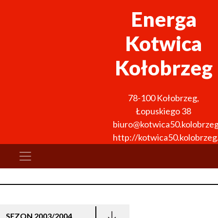
Energa
Kotwica
Kołobrzeg
78-100
Kołobrzeg
,
Łopuskiego 38
biuro@kotwica50.kolobrzeg
http://kotwica50.kolobrzeg.
SEZON 2003/2004