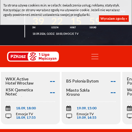
Ta strona używa cookies m.in. w celach: świadczenia usług, reklamy, statystyk.
Korzystając ze strony wyrażasz zgodę na używanie cookie. Jeżeli nie wyrażasz
WKK ACTIVE HOTEL WROCŁAW - KSK QEMETICA NOTEĆ INOWROCŁAW
zgody powinieneś zmienić ustawienia swojej przeglądarki.
39
22
15
59
Wyrażam zgodę »
18.09.2026, GODZ. 18:00, EMOCJE TV
--
--
WKK Active
En
BS Polonia Bytom
Hotel Wrocław
Po
--
--
KSK Qemetica
We
Miasto Szkła
Noteć
Po
Krosno
Inowrocław
Op
18.09, 18:00
19.09, 15:00
Emocje TV
Emocje TV
18.09, 17:55
19.09, 14:55