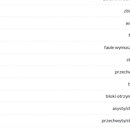
zb
as
faule wymus
s
przech
bloki otrzy
asysty/s
przechwyty/st