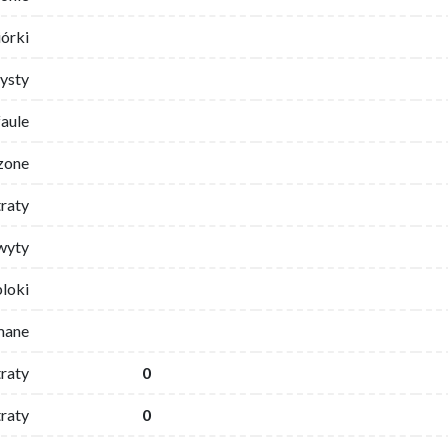
iórki
ysty
faule
zone
traty
wyty
bloki
mane
traty
0
raty
0