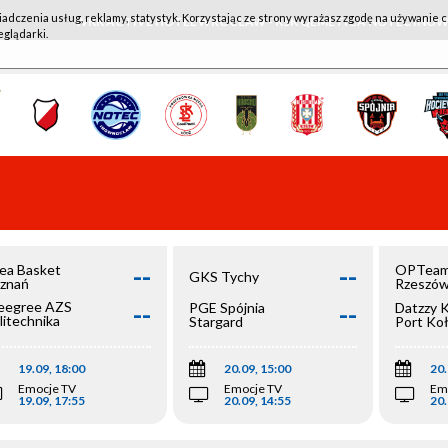
iadczenia usług, reklamy, statystyk. Korzystając ze strony wyrażasz zgodę na używanie c
WKK ACTIVE HOTEL WROCŁAW - KSK QEMETICA NOTEĆ IN
eglądarki.
--
--
ea Basket
OPTeam
GKS Tychy
znań
Rzeszó
--
--
egree AZS
PGE Spójnia
Datzzy 
litechnika
Stargard
Port Ko
olska
19.09, 18:00
20.09, 15:00
20.
Emocje TV
Emocje TV
Em
19.09, 17:55
20.09, 14:55
20.