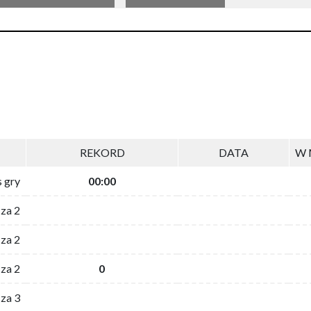
REKORD
DATA
W 
s gry
00:00
 za 2
za 2
za 2
0
 za 3