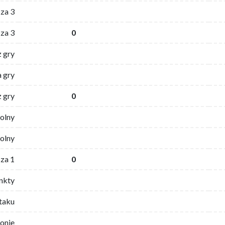
za 3
za 3
0
z gry
 gry
z gry
0
wolny
olny
za 1
0
nkty
ataku
ronie