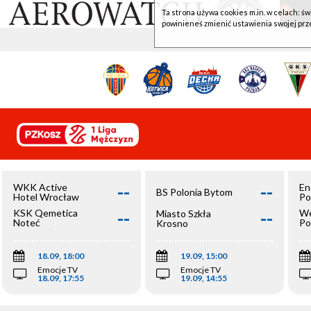
Ta strona używa cookies m.in. w celach: św
powinieneś zmienić ustawienia swojej prz
--
--
WKK Active
En
BS Polonia Bytom
Hotel Wrocław
Po
--
--
KSK Qemetica
We
Miasto Szkła
Noteć
Po
Krosno
Inowrocław
Op
18.09, 18:00
19.09, 15:00
Emocje TV
Emocje TV
18.09, 17:55
19.09, 14:55