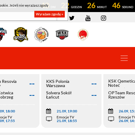
40
22
26
46
ookie. Jeżeli nie wyrażasz zgody
OWROCŁAW
Wyrażam zgodę »
--
--
KSK Qemetic
 Resovia
KKS Polonia
Noteć
w
Warszawa
Inowrocław
--
--
Kotwica
Solvera Sokół
OPTeam Reso
łobrzeg
Łańcut
Rzeszów
09, 18:00
21.09, 19:00
26.09, 15
ocje TV
Emocje TV
Emocje T
09, 17:55
21.09, 18:55
26.09, 14