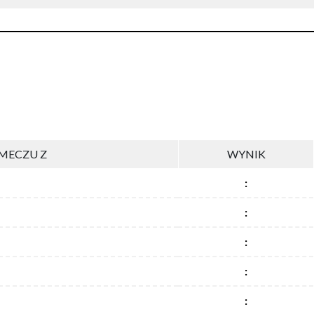
MECZU Z
WYNIK
:
:
:
:
: