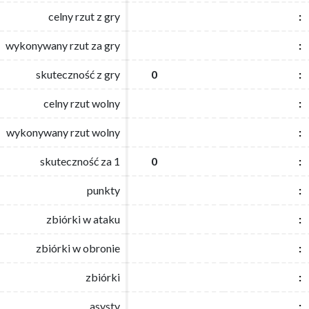
celny rzut z gry
celny rzut z gry
:
:
wykonywany rzut za gry
wykonywany rzut za gry
:
:
skuteczność z gry
skuteczność z gry
0
0
:
:
celny rzut wolny
celny rzut wolny
:
:
wykonywany rzut wolny
wykonywany rzut wolny
:
:
skuteczność za 1
skuteczność za 1
0
0
:
:
punkty
punkty
:
:
zbiórki w ataku
zbiórki w ataku
:
:
zbiórki w obronie
zbiórki w obronie
:
:
zbiórki
zbiórki
:
:
asysty
asysty
:
: