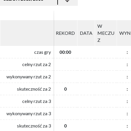
W
W
REKORD
REKORD
DATA
DATA
MECZU
MECZU
WYN
WYN
Z
Z
czas gry
czas gry
00:00
00:00
:
:
celny rzut za 2
celny rzut za 2
:
:
wykonywany rzut za 2
wykonywany rzut za 2
:
:
skuteczność za 2
skuteczność za 2
0
0
:
:
celny rzut za 3
celny rzut za 3
:
:
wykonywany rzut za 3
wykonywany rzut za 3
:
:
skuteczność za 3
skuteczność za 3
0
0
:
: