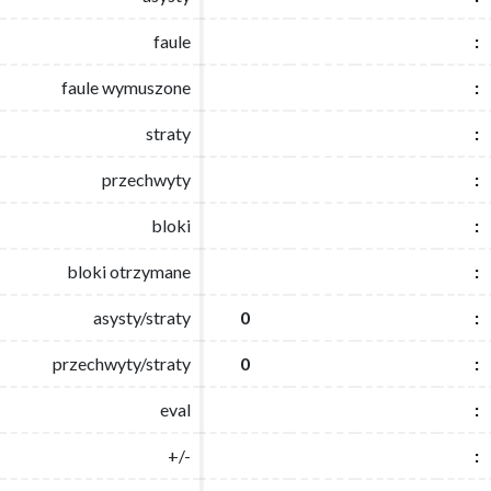
faule
faule
:
:
faule wymuszone
faule wymuszone
:
:
straty
straty
:
:
przechwyty
przechwyty
:
:
bloki
bloki
:
:
bloki otrzymane
bloki otrzymane
:
:
asysty/straty
asysty/straty
0
0
:
:
przechwyty/straty
przechwyty/straty
0
0
:
:
eval
eval
:
:
+/-
+/-
:
: