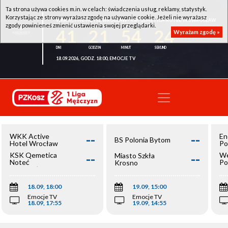
Ta strona używa cookies m.in. w celach: świadczenia usług, reklamy, statystyk.
Korzystając ze strony wyrażasz zgodę na używanie cookie. Jeżeli nie wyrażasz
WKK ACTIVE HOTEL WROCŁAW - KSK QEMETICA NOTEĆ INOWROCŁAW
zgody powinieneś zmienić ustawienia swojej przeglądarki.
41
21
54
24
Wyrażam zgodę »
18.09.2026, GODZ. 18:00, EMOCJE TV
--
--
WKK Active
En
BS Polonia Bytom
Hotel Wrocław
Po
--
--
KSK Qemetica
We
Miasto Szkła
Noteć
Po
Krosno
Inowrocław
Op
18.09, 18:00
19.09, 15:00
Emocje TV
Emocje TV
18.09, 17:55
19.09, 14:55