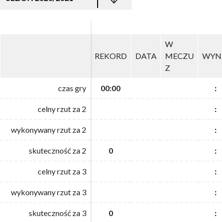
W
W
REKORD
REKORD
DATA
DATA
MECZU
MECZU
WYN
WYN
Z
Z
czas gry
czas gry
00:00
00:00
:
:
celny rzut za 2
celny rzut za 2
:
:
wykonywany rzut za 2
wykonywany rzut za 2
:
:
skuteczność za 2
skuteczność za 2
0
0
:
:
celny rzut za 3
celny rzut za 3
:
:
wykonywany rzut za 3
wykonywany rzut za 3
:
:
skuteczność za 3
skuteczność za 3
0
0
:
: