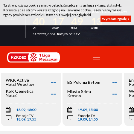
Ta strona używa cookies m.in. w celach: świadczenia usług, reklamy, statystyk.
Korzystając ze strony wyrażasz zgodę na używanie cookie. Jeżeli nie wyrażasz
WKK ACTIVE HOTEL WROCŁAW - KSK QEMETICA NOTEĆ INOWROCŁAW
zgody powinieneś zmienić ustawienia swojej przeglądarki.
40
17
49
13
Wyrażam zgodę »
18.09.2026, GODZ. 18:00, EMOCJE TV
--
--
WKK Active
En
BS Polonia Bytom
Hotel Wrocław
Po
--
--
KSK Qemetica
We
Miasto Szkła
Noteć
Po
Krosno
Inowrocław
Op
18.09, 18:00
19.09, 15:00
Emocje TV
Emocje TV
18.09, 17:55
19.09, 14:55