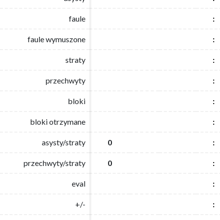
faule
faule
:
:
faule wymuszone
faule wymuszone
:
:
straty
straty
:
:
przechwyty
przechwyty
:
:
bloki
bloki
:
:
bloki otrzymane
bloki otrzymane
:
:
asysty/straty
asysty/straty
0
0
:
:
przechwyty/straty
przechwyty/straty
0
0
:
:
eval
eval
:
:
+/-
+/-
:
: