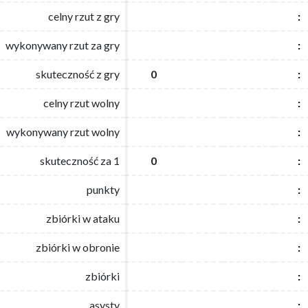
celny rzut z gry
celny rzut z gry
:
:
wykonywany rzut za gry
wykonywany rzut za gry
:
:
skuteczność z gry
skuteczność z gry
0
0
:
:
celny rzut wolny
celny rzut wolny
:
:
wykonywany rzut wolny
wykonywany rzut wolny
:
:
skuteczność za 1
skuteczność za 1
0
0
:
:
punkty
punkty
:
:
zbiórki w ataku
zbiórki w ataku
:
:
zbiórki w obronie
zbiórki w obronie
:
:
zbiórki
zbiórki
:
:
asysty
asysty
:
: