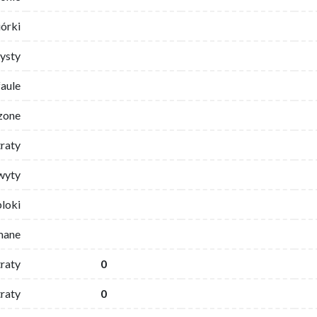
iórki
ysty
faule
zone
traty
wyty
bloki
mane
traty
0
raty
0