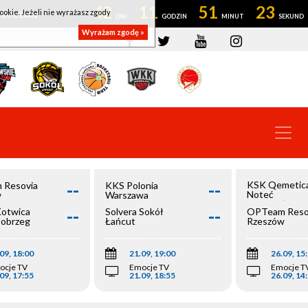
42
11
51
23
ookie. Jeżeli nie wyrażasz zgody
OWROCŁAW
Wyrażam zgodę »
--
--
KSK Qemetic
 Resovia
KKS Polonia
Noteć
w
Warszawa
Inowrocław
--
--
Kotwica
Solvera Sokół
OPTeam Reso
łobrzeg
Łańcut
Rzeszów
09, 18:00
21.09, 19:00
26.09, 15
ocje TV
Emocje TV
Emocje T
09, 17:55
21.09, 18:55
26.09, 14