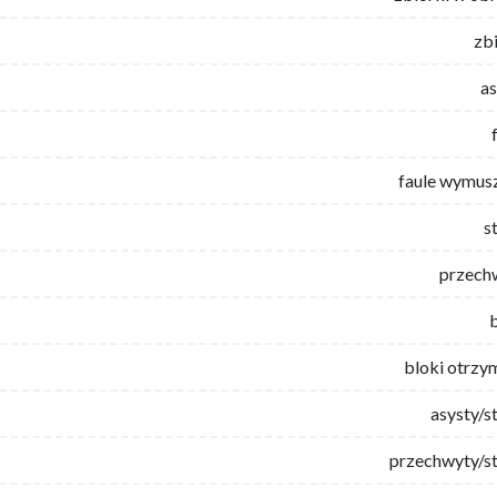
zb
as
faule wymus
s
przech
bloki otrzy
asysty/s
przechwyty/st