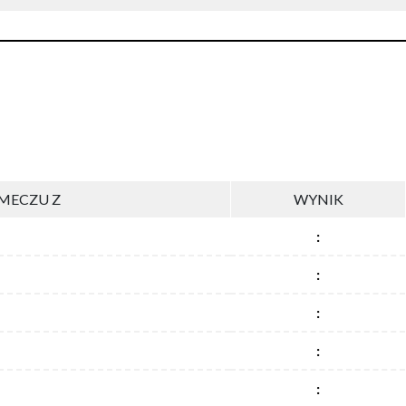
MECZU Z
WYNIK
:
:
:
:
: