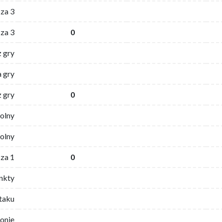
za 3
za 3
0
z gry
 gry
z gry
0
wolny
olny
za 1
0
nkty
ataku
ronie