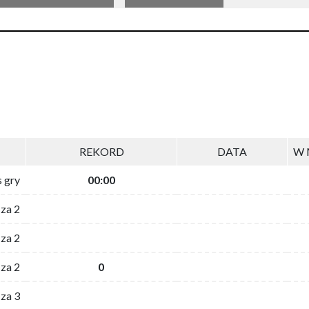
REKORD
DATA
W 
s gry
00:00
 za 2
za 2
za 2
0
 za 3