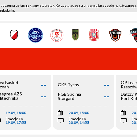
iadczenia usług, reklamy, statystyk. Korzystając ze strony wyrażasz zgodę na używanie c
WKK ACTIVE HOTEL WROCŁAW - KSK QEMETICA NOTEĆ IN
eglądarki.
--
--
ea Basket
OPTeam
GKS Tychy
znań
Rzeszó
--
--
egree AZS
PGE Spójnia
Datzzy 
litechnika
Stargard
Port Ko
olska
19.09, 18:00
20.09, 15:00
20.
Emocje TV
Emocje TV
Em
19.09, 17:55
20.09, 14:55
20.