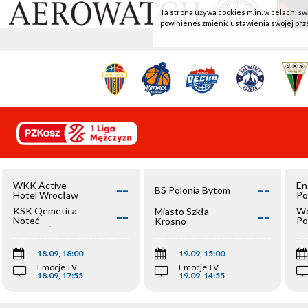
Ta strona używa cookies m.in. w celach: św
powinieneś zmienić ustawienia swojej prz
--
--
WKK Active
En
BS Polonia Bytom
Hotel Wrocław
Po
--
--
KSK Qemetica
We
Miasto Szkła
Noteć
Po
Krosno
Inowrocław
Op
18.09, 18:00
19.09, 15:00
Emocje TV
Emocje TV
18.09, 17:55
19.09, 14:55