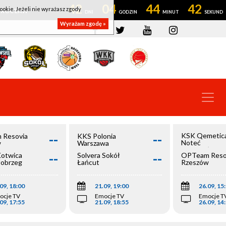
42
04
44
42
ookie. Jeżeli nie wyrażasz zgody
OWROCŁAW
Wyrażam zgodę »
--
--
KSK Qemetic
 Resovia
KKS Polonia
Noteć
w
Warszawa
Inowrocław
--
--
Kotwica
Solvera Sokół
OPTeam Reso
łobrzeg
Łańcut
Rzeszów
09, 18:00
21.09, 19:00
26.09, 15
ocje TV
Emocje TV
Emocje T
09, 17:55
21.09, 18:55
26.09, 14