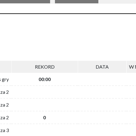
REKORD
DATA
W 
s gry
00:00
 za 2
za 2
za 2
0
 za 3