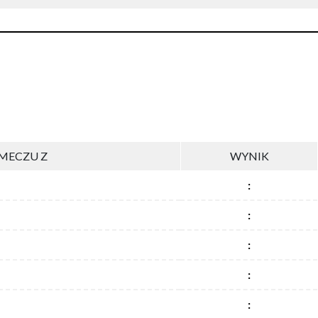
MECZU Z
WYNIK
:
:
:
:
: