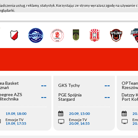
iadczenia usług, reklamy, statystyk. Korzystając ze strony wyrażasz zgodę na używanie c
WKK ACTIVE HOTEL WROCŁAW - KSK QEMETICA NOTEĆ IN
eglądarki.
--
--
ea Basket
OPTeam
GKS Tychy
znań
Rzeszó
--
--
egree AZS
PGE Spójnia
Datzzy 
litechnika
Stargard
Port Ko
olska
19.09, 18:00
20.09, 15:00
20.
Emocje TV
Emocje TV
Em
19.09, 17:55
20.09, 14:55
20.