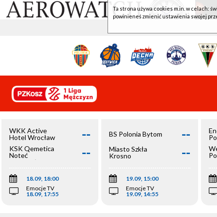
Ta strona używa cookies m.in. w celach: św
powinieneś zmienić ustawienia swojej prz
--
--
WKK Active
En
BS Polonia Bytom
Hotel Wrocław
Po
--
--
KSK Qemetica
We
Miasto Szkła
Noteć
Po
Krosno
Inowrocław
Op
18.09, 18:00
19.09, 15:00
Emocje TV
Emocje TV
18.09, 17:55
19.09, 14:55