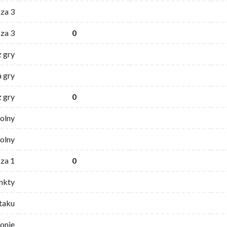
za 3
za 3
0
z gry
 gry
z gry
0
wolny
olny
za 1
0
nkty
ataku
ronie