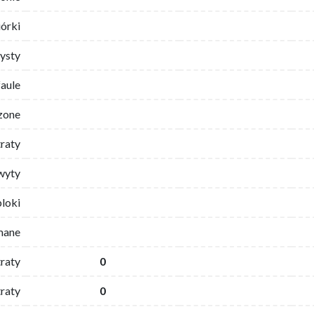
iórki
ysty
faule
zone
traty
wyty
bloki
mane
traty
0
raty
0