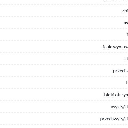
zb
as
faule wymus
s
przech
bloki otrzy
asysty/s
przechwyty/st