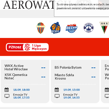
Ta strona używa cookies m.in. w celach: św
powinieneś zmienić ustawienia swojej prz
--
--
WKK Active
En
BS Polonia Bytom
Hotel Wrocław
Po
--
--
KSK Qemetica
We
Miasto Szkła
Noteć
Po
Krosno
Inowrocław
Op
18.09, 18:00
19.09, 15:00
Emocje TV
Emocje TV
18.09, 17:55
19.09, 14:55