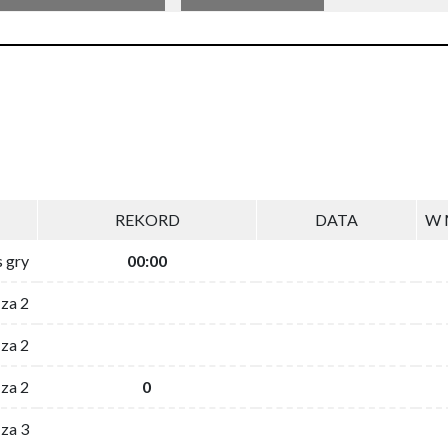
REKORD
DATA
W 
s gry
00:00
 za 2
za 2
za 2
0
 za 3