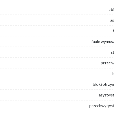
zb
as
faule wymus
s
przech
bloki otrzy
asysty/s
przechwyty/st