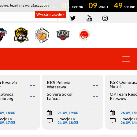
41
01
09
48
ookie. Jeżeli nie wyrażasz zgody
OWROCŁAW
Wyrażam zgodę »
--
--
KSK Qemetic
 Resovia
KKS Polonia
Noteć
w
Warszawa
Inowrocław
--
--
Kotwica
Solvera Sokół
OPTeam Reso
łobrzeg
Łańcut
Rzeszów
09, 18:00
21.09, 19:00
26.09, 15
ocje TV
Emocje TV
Emocje T
09, 17:55
21.09, 18:55
26.09, 14