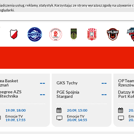
iadczenia usług, reklamy, statystyk. Korzystając ze strony wyrażasz zgodę na używanie c
WKK ACTIVE HOTEL WROCŁAW - KSK QEMETICA NOTEĆ IN
eglądarki.
--
--
ea Basket
OPTeam
GKS Tychy
znań
Rzeszó
--
--
egree AZS
PGE Spójnia
Datzzy 
litechnika
Stargard
Port Ko
olska
19.09, 18:00
20.09, 15:00
20.
Emocje TV
Emocje TV
Em
19.09, 17:55
20.09, 14:55
20.