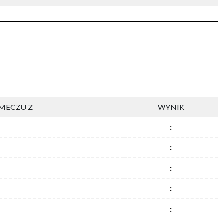
MECZU Z
WYNIK
:
:
:
:
: