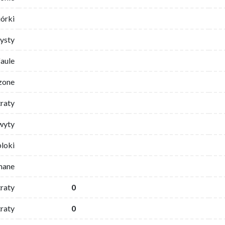
iórki
ysty
faule
zone
traty
wyty
bloki
mane
traty
0
raty
0