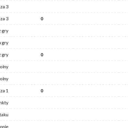
za 3
za 3
0
z gry
 gry
z gry
0
wolny
olny
za 1
0
nkty
ataku
ronie